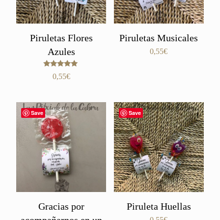
Piruletas Flores
Piruletas Musicales
Azules
0,55
€
Valorado
0,55
€
con
5.00
de 5
Save
Save
Gracias por
Piruleta Huellas
0,55
€