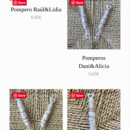
Save
Save
Pompero Raúl&Lidia
0,65
€
Pomperos
Dani&Alicia
0,65
€
Save
Save