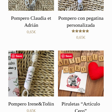
Pompero Claudia et
Pompero con pegatina
Adrián
personalizada
0,65
€
Valorado
0,65
€
con
5.00
de 5
Save
Save
Pompero Irene&Toñin
Piruletas “Artículo
Cero”
0,65
€