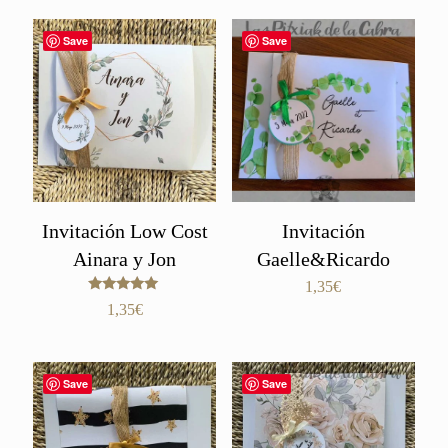
Save
Save
Invitación Low Cost
Invitación
Ainara y Jon
Gaelle&Ricardo
1,35
€
Valorado
1,35
€
con
5.00
de 5
Save
Save