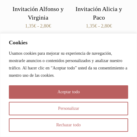
Invitación Alfonso y
Invitación Alicia y
Virginia
Paco
Rango
Rango
1,35
€
-
2,80
€
1,35
€
-
2,80
€
de
de
precios:
precios:
Cookies
desde
desde
Save
Save
1,35€
1,35€
Usamos cookies para mejorar su experiencia de navegación,
hasta
hasta
mostrarle anuncios o contenidos personalizados y analizar nuestro
2,80€
2,80€
tráfico. Al hacer clic en “Aceptar todo” usted da su consentimiento a
nuestro uso de las cookies.
Aceptar todo
Invitación Alejandra
Invitaciones Zoraida y
Personalizar
Mandala
Daniel
Rango
1,35
€
-
2,80
€
Rechazar todo
Valorado
de
Rango
1,35
€
-
2,80
€
con
precios:
de
5.00