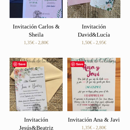
Invitación Carlos &
Invitación
Sheila
David&Lucía
Rango
Rango
1,35
€
-
2,80
€
1,50
€
-
2,95
€
de
de
precios:
precios:
desde
desde
Save
Save
1,35€
1,50€
hasta
hasta
2,80€
2,95€
Invitación
Invitación Ana & Javi
Jesús&Beatriz
Rango
1,35
€
-
2,80
€