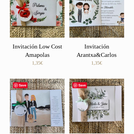
3,60€
Invitación Low Cost
Invitación
Amapolas
Arantxa&Carlos
1,35
€
1,35
€
Save
Save