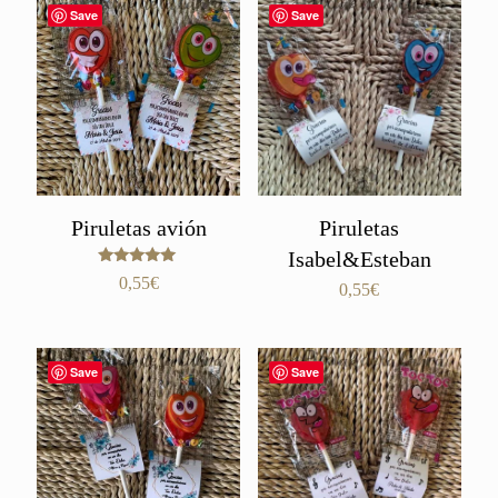
Save
Save
Piruletas avión
Piruletas
Isabel&Esteban
Valorado
0,55
€
0,55
€
con
5.00
de 5
Save
Save