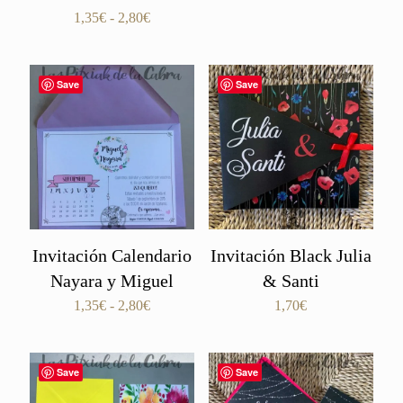
de
Rango
1,35
€
-
2,80
€
precios:
de
desde
precios:
1,35€
desde
Save
Save
hasta
1,35€
2,80€
hasta
2,80€
Invitación Calendario
Invitación Black Julia
Nayara y Miguel
& Santi
Rango
1,35
€
-
2,80
€
1,70
€
de
precios:
desde
Save
Save
1,35€
hasta