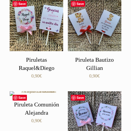
Save
Save
Piruletas
Piruleta Bautizo
Raquel&Diego
Gillian
0,90
€
0,90
€
Save
Save
Piruleta Comunión
Alejandra
0,90
€