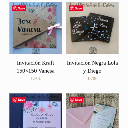
Save
Save
Invitación Kraft
Invitación Negra Lola
150×150 Vanesa
y Diego
1,70
€
1,70
€
Save
Save