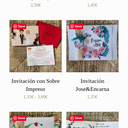
2,50
€
1,45
€
Save
Save
Invitación con Sobre
Invitación
Impreso
Jose&Encarna
Rango
1,35
€
-
3,60
€
1,35
€
de
precios:
desde
Save
Save
1,35€
hasta