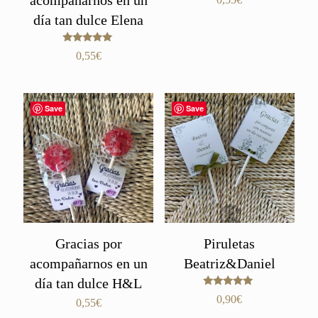
acompañarnos en un
día tan dulce Elena
Valorado
0,55
€
con
5.00
de 5
Save
Save
Gracias por
Piruletas
acompañarnos en un
Beatriz&Daniel
día tan dulce H&L
Valorado
0,90
€
0,55
€
con
5.00