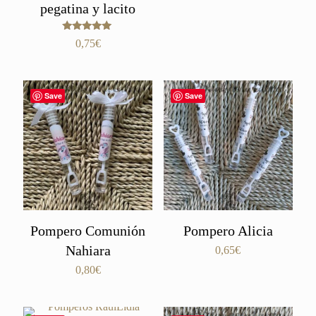
pegatina y lacito
Valorado
0,75
€
con
5.00
de 5
Save
Save
Pompero Comunión
Pompero Alicia
Nahiara
0,65
€
0,80
€