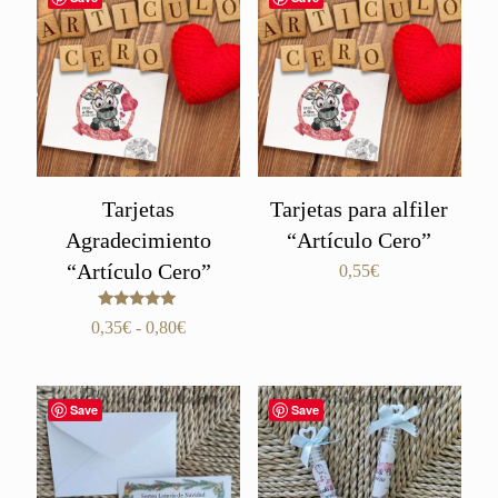
Tarjetas
Tarjetas para alfiler
Agradecimiento
“Artículo Cero”
“Artículo Cero”
0,55
€
Valorado
Rango
0,35
€
-
0,80
€
con
de
5.00
de 5
precios:
desde
Save
Save
0,35€
hasta
0,80€