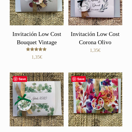
Invitación Low Cost
Invitación Low Cost
Bouquet Vintage
Corona Olivo
1,35
€
Valorado
1,35
€
con
5.00
de 5
Save
Save