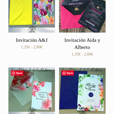
2,80€
Invitación A&J
Invitación Aida y
Alberto
Rango
1,35
€
-
2,80
€
de
Rango
1,35
€
-
2,80
€
precios:
de
desde
precios:
1,35€
desde
Save
Save
hasta
1,35€
2,80€
hasta
2,80€