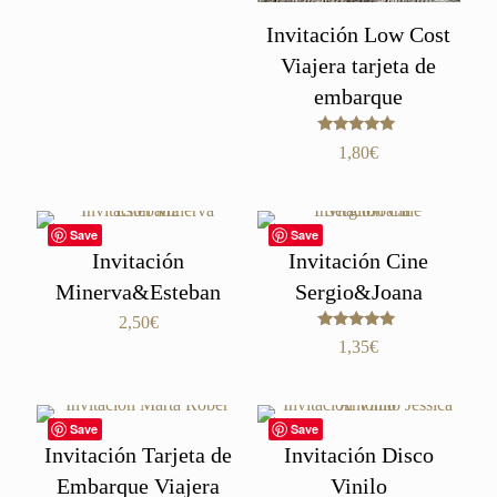
1,35€
hasta
Invitación Low Cost
2,80€
Viajera tarjeta de
embarque
Valorado
1,80
€
con
5.00
de 5
Save
Save
Invitación
Invitación Cine
Minerva&Esteban
Sergio&Joana
2,50
€
Valorado
1,35
€
con
5.00
de 5
Save
Save
Invitación Tarjeta de
Invitación Disco
Embarque Viajera
Vinilo