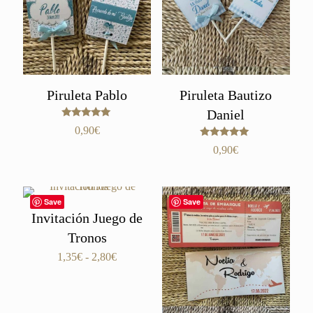
Piruleta Pablo
Piruleta Bautizo
Daniel
Valorado
0,90
€
con
5.00
Valorado
0,90
€
de 5
con
5.00
de 5
Save
Save
Invitación Juego de
Tronos
Rango
1,35
€
-
2,80
€
de
precios:
desde