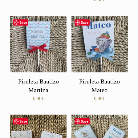
con
5.00
de 5
Save
Save
Piruleta Bautizo
Piruleta Bautizo
Martina
Mateo
0,90
€
0,90
€
Save
Save