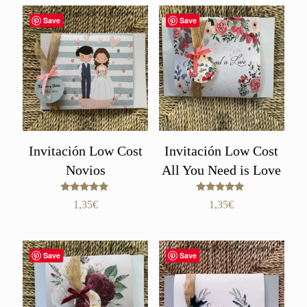
Save
Save
Invitación Low Cost
Invitación Low Cost
Novios
All You Need is Love
Valorado
Valorado
1,35
€
1,35
€
con
con
5.00
5.00
de 5
de 5
Save
Save