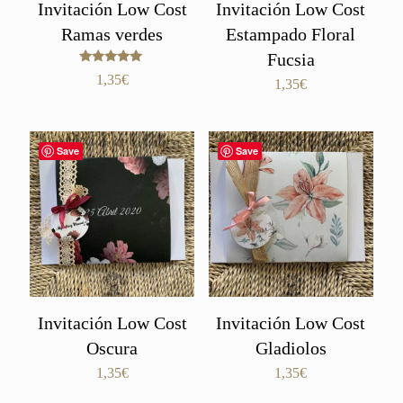
Invitación Low Cost
Invitación Low Cost
Ramas verdes
Estampado Floral
Fucsia
Valorado
1,35
€
1,35
€
con
5.00
de 5
Save
Save
Invitación Low Cost
Invitación Low Cost
Oscura
Gladiolos
1,35
€
1,35
€