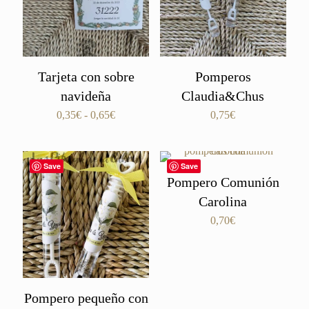
Tarjeta con sobre
Pomperos
navideña
Claudia&Chus
Rango
0,35
€
-
0,65
€
0,75
€
de
precios:
desde
Save
Save
0,35€
Pompero Comunión
hasta
Carolina
0,65€
0,70
€
Pompero pequeño con