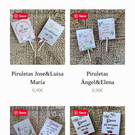
de 5
Save
Save
Piruletas Jose&Luisa
Piruletas
María
Ángel&Elena
0,90
€
0,90
€
Save
Save