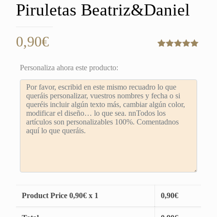
Piruletas Beatriz&Daniel
0,90
€
Valorado
1
con
5.00
de
Personaliza ahora este producto:
5 en base
a
valoración
de un
cliente
Product Price
0,90
€ x 1
0,90
€