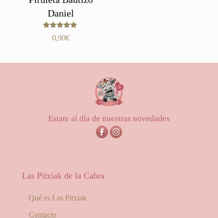
Daniel
Valorado
0,90
€
con
5.00
de 5
Estate al día de nuestras novedades
Las Pitxiak de la Cabra
Qué es Las Pitxiak
Contacto