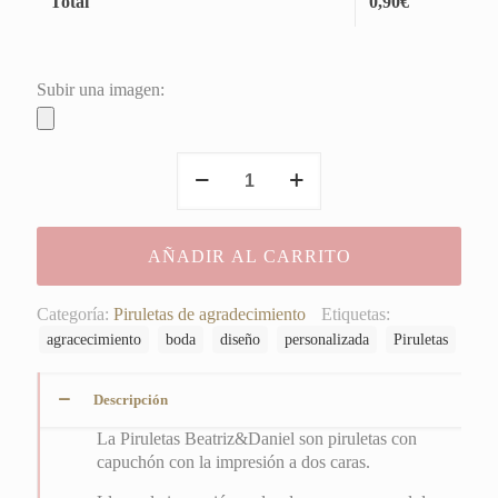
Total
0,90
€
Subir una imagen:
Piruletas
Beatriz&Daniel
cantidad
AÑADIR AL CARRITO
Categoría:
Piruletas de agradecimiento
Etiquetas:
agracecimiento
boda
diseño
personalizada
Piruletas
Descripción
La Piruletas Beatriz&Daniel son piruletas con
capuchón con la impresión a dos caras.