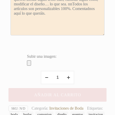
Subir una imagen:
Invitación
Ana
&
Javi
AÑADIR AL CARRITO
cantidad
Categoría:
Invitaciones de Boda
Etiquetas:
SKU:
N/D
boda
bodas
comunion
diseño
eventos
invitacion