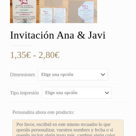
Invitación Ana & Javi
Rango
1,35
€
-
2,80
€
de
precios:
Dimensiones
desde
1,35€
Tipo impresión
hasta
2,80€
Personaliza ahora este producto: