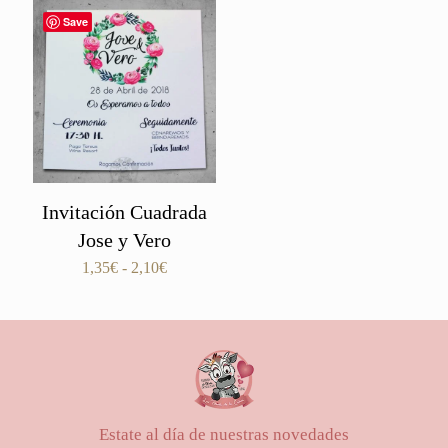
Save
Invitación Cuadrada
Jose y Vero
Rango
1,35
€
-
2,10
€
de
precios:
desde
1,35€
hasta
2,10€
Estate al día de nuestras novedades