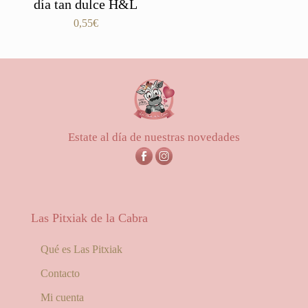
día tan dulce H&L
0,55
€
Estate al día de nuestras novedades
Las Pitxiak de la Cabra
Qué es Las Pitxiak
Contacto
Mi cuenta