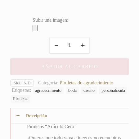
Subir una imagen:
Piruletas
"Artículo
Cero"
cantidad
AÑADIR AL CARRITO
Categoría:
Piruletas de agradecimiento
SKU:
N/D
Etiquetas:
agracecimiento
boda
diseño
personalizada
Piruletas
Descripción
Piruletas “Artículo Cero”
¿Quieres que todo vaya a juego y no encuentras