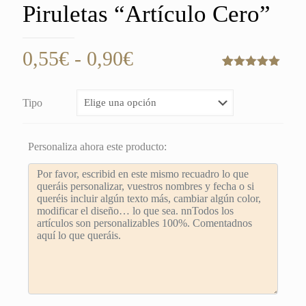
Piruletas “Artículo Cero”
Rango
0,55
€
-
0,90
€
de
Valorado
10
con
5.00
de
precios:
5 en base
Tipo
a
desde
valoraciones
de clientes
0,55€
Personaliza ahora este producto:
hasta
0,90€