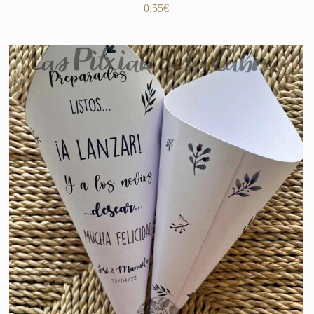
0,55
€