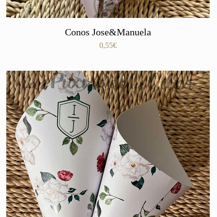
Conos Jose&Manuela
0,55
€