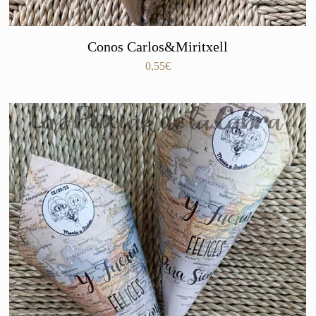
Conos Carlos&Miritxell
0,55
€