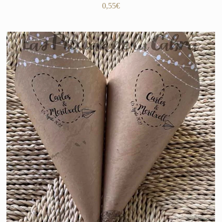
0,55
€