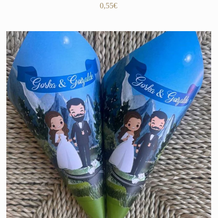
0,55
€