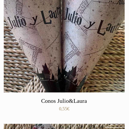
Conos Julio&Laura
0,55
€