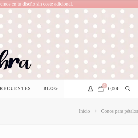
remos en tu diseño sin coste adicional.
0
0,00€
FRECUENTES
BLOG
Inicio
Conos para pétalos