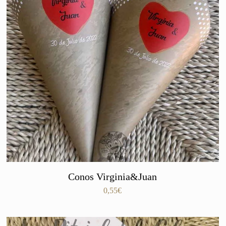
Conos Virginia&Juan
0,55
€