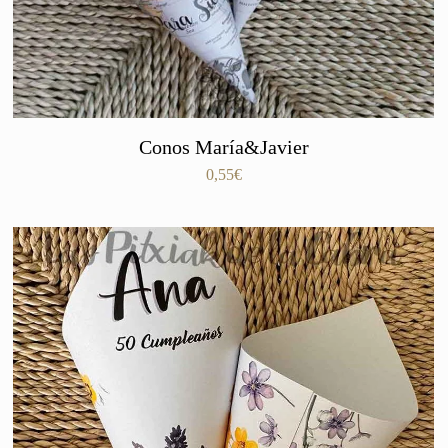
Conos María&Javier
0,55
€