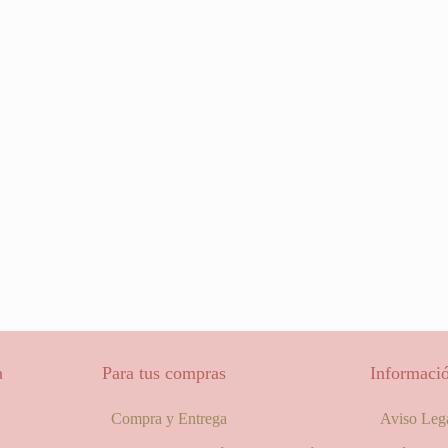
a
Para tus compras
Informació
Compra y Entrega
Aviso Leg