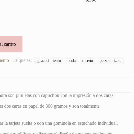
l carrito
iento
Etiquetas:
agracecimiento
boda
diseño
personalizada
dra son piruletas con capuchón con la impresión a dos caras.
as dos caras en papel de 300 gramos y son totalmente
r la tarjeta suelta o con una gominola en estuchado individual.
puede modificar, realizamos el diseño de manera totalmente