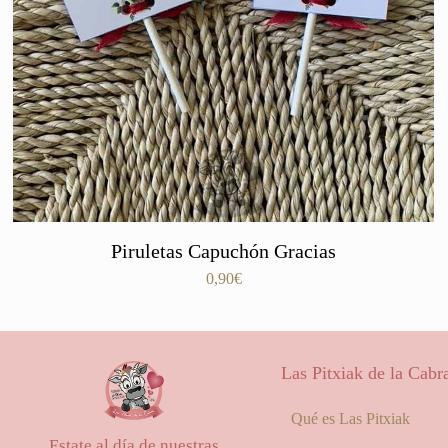
Piruletas Capuchón Gracias
0,90
€
Las Pitxiak de la Cabr
Qué es Las Pitxiak
Estate al día de nuestras