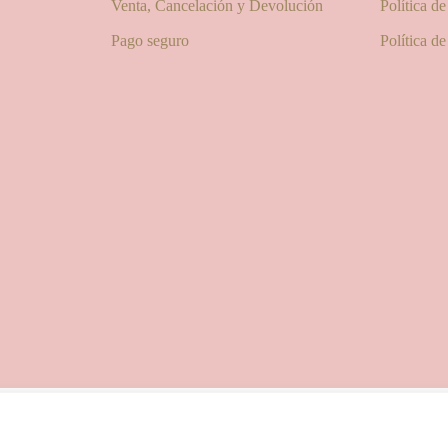
Venta, Cancelación y Devolución
Política d
Pago seguro
Política d
© 2025 Las Pitxiak de la Cabra
María Temprano Sanjurjo | C/ Río Aliste nº 2B, 49190, Morales del Vino - Zamora