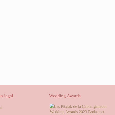
n legal
Wedding Awards
al