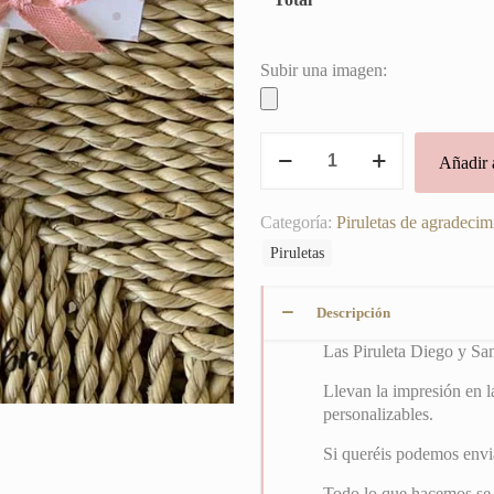
Subir una imagen:
Piruleta
Añadir a
Diego
y
Sandra
Categoría:
Piruletas de agradecim
cantidad
Piruletas
Descripción
Las Piruleta Diego y San
Llevan la impresión en l
personalizables.
Si queréis podemos envia
Todo lo que hacemos se 