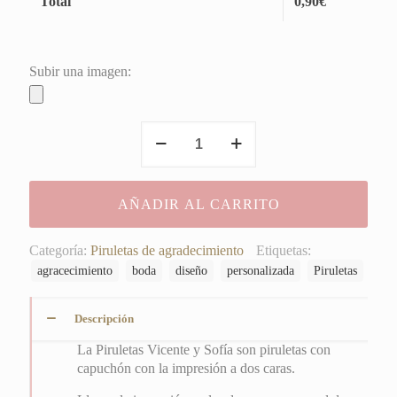
Total
0,90
€
Subir una imagen:
Piruletas
Vicente
y
Sofía
AÑADIR AL CARRITO
cantidad
Categoría:
Piruletas de agradecimiento
Etiquetas:
agracecimiento
boda
diseño
personalizada
Piruletas
Descripción
La Piruletas Vicente y Sofía son piruletas con
capuchón con la impresión a dos caras.