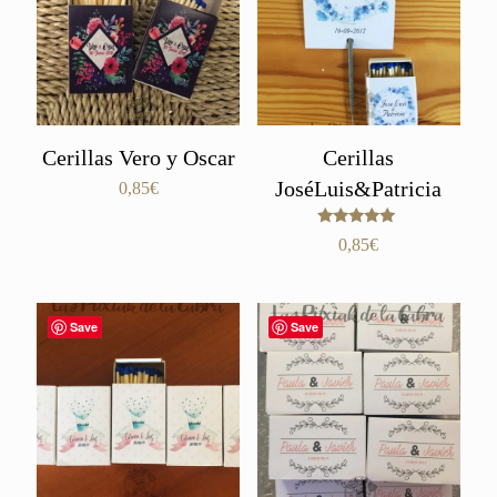
Cerillas Vero y Oscar
Cerillas
JoséLuis&Patricia
0,85
€
Valorado
0,85
€
con
5.00
de 5
Save
Save