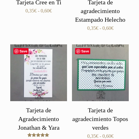
Tarjeta Cree en Ti
Tarjeta de
agradecimiento
Rango
0,35
€
-
0,60
€
de
Estampado Helecho
precios:
Rango
0,35
€
-
0,60
€
desde
de
0,35€
precios:
hasta
desde
0,60€
Save
Save
0,35€
hasta
0,60€
Tarjeta de
Tarjeta de
Agradecimiento
agradecimiento Topos
Jonathan & Yara
verdes
Rango
0,35
€
-
0,60
€