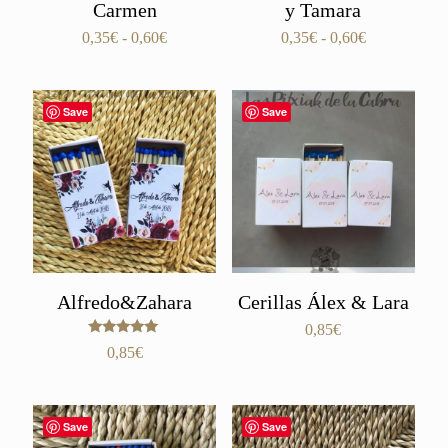
Carmen
y Tamara
Rango
Rango
0,35
€
-
0,60
€
0,35
€
-
0,60
€
de
de
precios:
precios:
desde
desde
Save
Save
0,35€
0,35€
hasta
hasta
0,60€
0,60€
Alfredo&Zahara
Cerillas Álex & Lara
0,85
€
Valorado
0,85
€
con
5.00
de 5
Save
Save