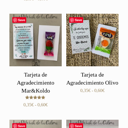
con
precios:
de
5.00
de 5
desde
precios:
0,35€
desde
Save
Save
hasta
0,35€
0,60€
hasta
0,60€
Tarjeta de
Tarjeta de
Agradecimiento
Agradecimiento Olivo
Mar&Koldo
Rango
0,35
€
-
0,60
€
de
precios:
Valorado
Rango
0,35
€
-
0,60
€
con
desde
de
5.00
0,35€
de 5
precios:
hasta
desde
0,60€
Save
Save