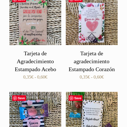
Tarjeta de
Tarjeta de
Agradecimiento
agradecimiento
Estampado Acebo
Estampado Corazón
Rango
Rango
0,35
€
-
0,60
€
0,35
€
-
0,60
€
de
de
precios:
precios:
desde
desde
Save
Save
0,35€
0,35€
hasta
hasta
0,60€
0,60€