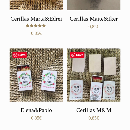
Cerillas Marta&Edrei
Cerillas Maite&Iker
0,85
€
Valorado
0,85
€
con
5.00
de 5
Save
Save
Elena&Pablo
Cerillas M&M
0,85
€
0,85
€