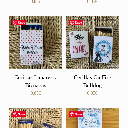
0,85
€
0,85
€
Save
Save
Cerillas Lunares y
Cerillas On Fire
Biznagas
Bulldog
0,85
€
0,85
€
Save
Save