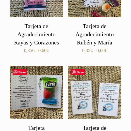
Tarjeta de
Tarjeta de
Agradecimiento
Agradecimiento
Rayas y Corazones
Rubén y María
Rango
Rango
0,35
€
-
0,60
€
0,35
€
-
0,60
€
de
de
precios:
precios:
desde
desde
Save
Save
0,35€
0,35€
hasta
hasta
0,60€
0,60€
Tarjeta
Tarjeta de