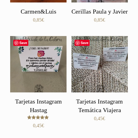
Carmen&Luis
Cerillas Paula y Javier
0,85
€
0,85
€
Save
Save
Tarjetas Instagram
Tarjetas Instagram
Hastag
Temática Viajera
0,45
€
Valorado
0,45
€
con
5.00
de 5