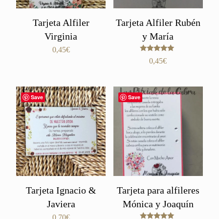
Tarjeta Alfiler
Tarjeta Alfiler Rubén
Virginia
y María
0,45
€
Valorado
0,45
€
con
5.00
de 5
Save
Save
Tarjeta Ignacio &
Tarjeta para alfileres
Javiera
Mónica y Joaquín
0,70
€