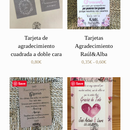
Tarjeta de
Tarjetas
agradecimiento
Agradecimiento
cuadrada a doble cara
Raúl&Alba
Rango
0,80
€
0,35
€
-
0,60
€
de
precios:
desde
Save
Save
0,35€
hasta
0,60€