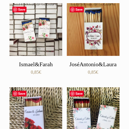
Save
Save
Ismael&Farah
JoséAntonio&Laura
0,85
€
0,85
€
Save
Save