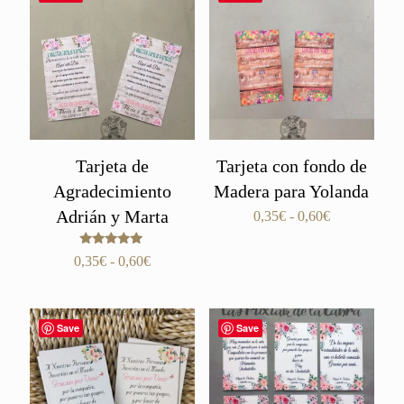
0,35€
hasta
0,60€
Tarjeta de
Tarjeta con fondo de
Agradecimiento
Madera para Yolanda
Adrián y Marta
Rango
0,35
€
-
0,60
€
de
precios:
Valorado
Rango
0,35
€
-
0,60
€
con
desde
de
5.00
0,35€
de 5
precios:
hasta
desde
0,60€
Save
Save
0,35€
hasta
0,60€