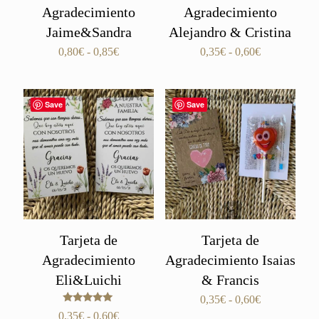
Agradecimiento
Agradecimiento
Jaime&Sandra
Alejandro & Cristina
Rango
Rango
0,80
€
-
0,85
€
0,35
€
-
0,60
€
de
de
precios:
precios:
desde
desde
Save
Save
0,80€
0,35€
hasta
hasta
0,85€
0,60€
Tarjeta de
Tarjeta de
Agradecimiento
Agradecimiento Isaias
Eli&Luichi
& Francis
Rango
0,35
€
-
0,60
€
Valorado
de
Rango
0,35
€
-
0,60
€