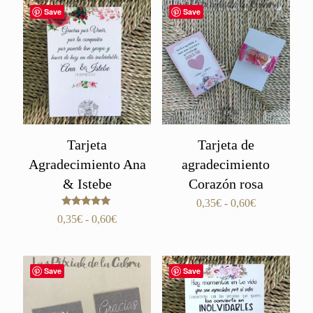
0,35€
desde
Save
Save
hasta
0,35€
0,60€
hasta
0,60€
Tarjeta
Tarjeta de
Agradecimiento Ana
agradecimiento
& Istebe
Corazón rosa
Rango
0,35
€
-
0,60
€
Valorado
de
Rango
0,35
€
-
0,60
€
con
precios:
de
5.00
de 5
desde
precios:
0,35€
desde
Save
Save
hasta
0,35€
0,60€
hasta
0,60€