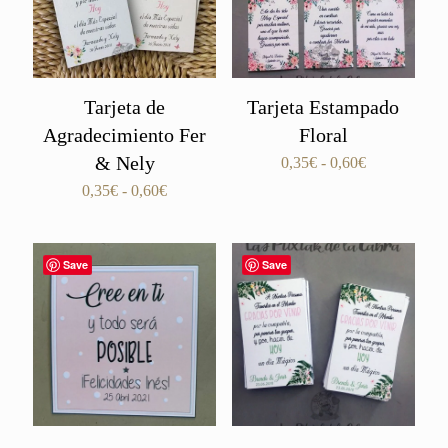
Tarjeta de
Tarjeta Estampado
Agradecimiento Fer
Floral
& Nely
Rango
0,35
€
-
0,60
€
de
Rango
0,35
€
-
0,60
€
precios:
de
desde
precios:
0,35€
desde
Save
Save
hasta
0,35€
0,60€
hasta
0,60€