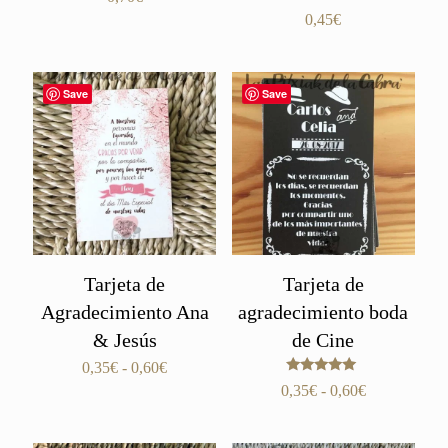
Valorado
0,45
€
con
5.00
de 5
Save
Save
Tarjeta de
Tarjeta de
Agradecimiento Ana
agradecimiento boda
& Jesús
de Cine
Rango
0,35
€
-
0,60
€
Valorado
de
Rango
0,35
€
-
0,60
€
con
precios:
de
5.00
de 5
desde
precios: