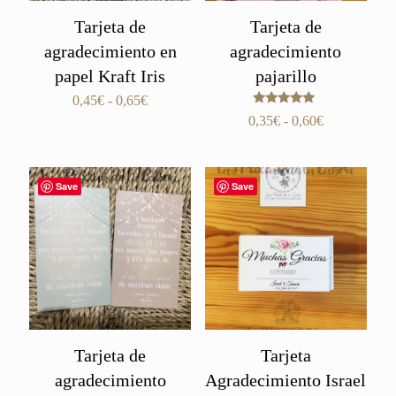
Tarjeta de
Tarjeta de
agradecimiento en
agradecimiento
papel Kraft Iris
pajarillo
Rango
0,45
€
-
0,65
€
Valorado
de
Rango
0,35
€
-
0,60
€
con
precios:
de
5.00
de 5
desde
precios:
0,45€
desde
Save
Save
hasta
0,35€
0,65€
hasta
0,60€
Tarjeta de
Tarjeta
agradecimiento
Agradecimiento Israel