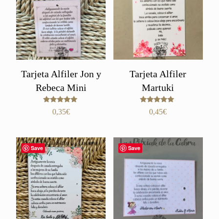
Tarjeta Alfiler Jon y
Tarjeta Alfiler
Rebeca Mini
Martuki
Valorado
Valorado
0,35
€
0,45
€
con
con
5.00
5.00
de 5
de 5
Save
Save