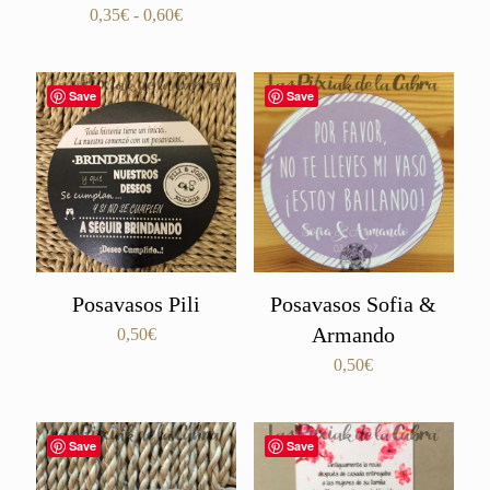
Valorado
de
Rango
0,35
€
-
0,60
€
con
precios:
de
5.00
de 5
desde
precios:
0,35€
desde
Save
Save
hasta
0,35€
0,60€
hasta
0,60€
Posavasos Pili
Posavasos Sofia &
Armando
0,50
€
0,50
€
Save
Save