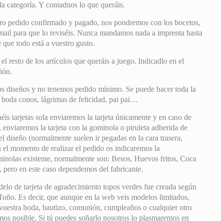
la categoría. Y contadnos lo que queráis.
ro pedido confirmado y pagado, nos pondremos con los bocetos,
mail para que lo reviséis. Nunca mandamos nada a imprenta hasta
que todo está a vuestro gusto.
 resto de los artículos que queráis a juego. Indicadlo en el
ión.
s diseños y no tenemos pedido mínimo. Se puede hacer toda la
u boda conos, lágrimas de felicidad, pai pai…
éis tarjetas sola enviaremos la tarjeta únicamente y en caso de
, enviaremos la tarjeta con la gominola o piruleta adherida de
l diseño (normalmente suelen ir pegadas en la cara trasera,
 el momento de realizar el pedido os indicaremos la
minolas existente, normalmente son: Besos, Huevos fritos, Coca
 pero en este caso dependemos del fabricante.
lo de tarjeta de agradecimiento topos verdes fue creada según
Toño. Es decir, que aunque en la web veis modelos limitados,
 vuestra boda, bautizo, comunión, cumpleaños o cualquier otro
mos posible. Si tú puedes soñarlo nosotros lo plasmaremos en