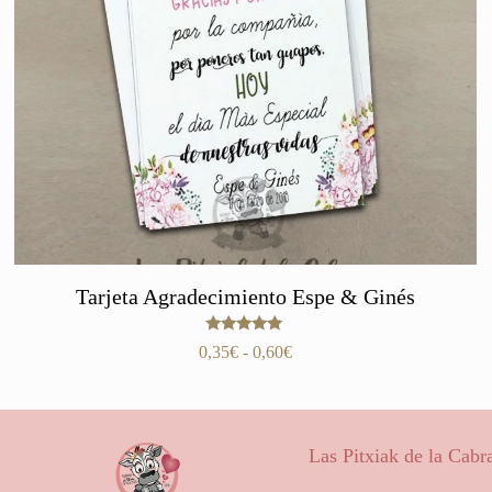
Tarjeta Agradecimiento Espe & Ginés
Valorado
Rango
0,35
€
-
0,60
€
con
de
5.00
de 5
precios:
desde
0,35€
Las Pitxiak de la Cabr
hasta
0,60€