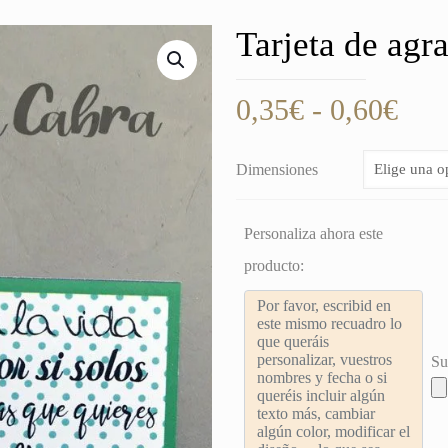
Tarjeta de agr
Ran
0,35
€
-
0,60
€
de
prec
Dimensiones
des
0,3
Personaliza ahora este
hast
producto:
0,6
Su