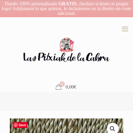
Diseño 100% personalizado
GRATIS.
¡Incluso si tienes tu propio
logo! Adjúntanos lo que quieras, lo incluiremos en tu diseño sin coste
adicional.
0
0,00€
Save