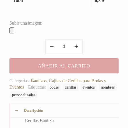
Total
0,85
€
Subir una imagen:
Cerillas
Bautizo
cantidad
AÑADIR AL CARRITO
Categorías:
Bautizos
,
Cajitas de Cerillas para Bodas y
Eventos
Etiquetas:
bodas
cerillas
eventos
nombres
personalizadas
Descripción
Cerillas Bautizo