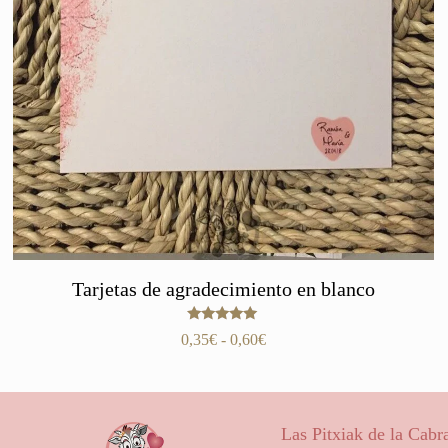
Tarjetas de agradecimiento en blanco
Valorado
Rango
0,35
€
-
0,60
€
con
de
5.00
de 5
precios:
desde
0,35€
Las Pitxiak de la Cabr
hasta