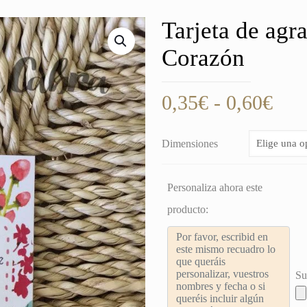
Tarjeta de ag
Corazón
Ran
0,35
€
-
0,60
€
de
prec
Dimensiones
des
0,3
Personaliza ahora este
hast
producto:
0,6
Su