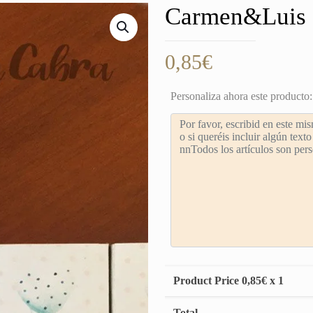
Carmen&Luis
0,85
€
Personaliza ahora este producto:
Product Price
0,85
€ x 1
Total