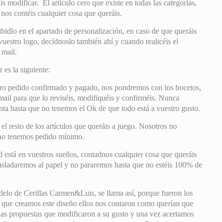
s modificar. El artículo cero que existe en todas las categorías,
 nos contéis cualquier cosa que queráis.
ibidlo en el apartado de personalización, en caso de que queráis
vuestro logo, decídnoslo también ahí y cuando realicéis el
 mail.
 es la siguiente:
ro pedido confirmado y pagado, nos pondremos con los bocetos,
ail para que lo reviséis, modifiquéis y confirméis. Nunca
a hasta que no tenemos el Ok de que todo está a vuestro gusto.
 resto de los artículos que queráis a juego. Nosotros no
 no tenemos pedido mínimo.
ad está en vuestros sueños, contadnos cualquier cosa que queráis
rasladaremos al papel y no pararemos hasta que no estéis 100% de
lo de Cerillas Carmen&Luis, se llama así, porque fueron los
s que creamos este diseño ellos nos contaron como querían que
ias propuestas que modificaron a su gusto y una vez acertamos