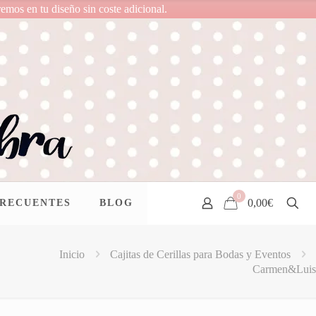
remos en tu diseño sin coste adicional.
0
0,00€
FRECUENTES
BLOG
Inicio
Cajitas de Cerillas para Bodas y Eventos
Carmen&Luis