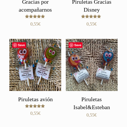
Gracias por
Piruletas Gracias
acompañarnos
Disney
Valorado
Valorado
0,55
€
0,55
€
con
con
5.00
5.00
de 5
de 5
Save
Save
Piruletas avión
Piruletas
Isabel&Esteban
Valorado
0,55
€
0,55
€
con
5.00
de 5