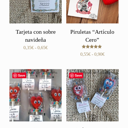
Tarjeta con sobre
Piruletas “Artículo
navideña
Cero”
Rango
0,35
€
-
0,65
€
Valorado
de
Rango
0,55
€
-
0,90
€
con
precios:
de
5.00
de 5
desde
precios:
0,35€
desde
Save
Save
hasta
0,55€
0,65€
hasta
0,90€