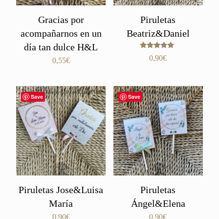
Gracias por
Piruletas
acompañarnos en un
Beatriz&Daniel
día tan dulce H&L
Valorado
0,90
€
0,55
€
con
5.00
de 5
Save
Save
Piruletas Jose&Luisa
Piruletas
María
Ángel&Elena
0,90
€
0,90
€