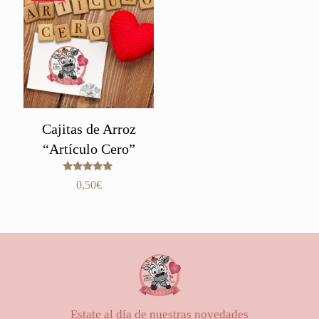
hasta
0,65€
Cajitas de Arroz
“Artículo Cero”
Valorado
0,50
€
con
5.00
de 5
Estate al día de nuestras novedades