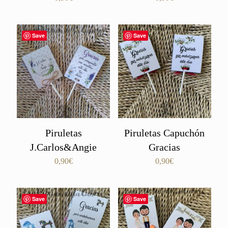
Save
Save
Piruletas
Piruletas Capuchón
J.Carlos&Angie
Gracias
0,90
€
0,90
€
Save
Save