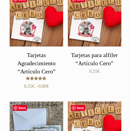
Tarjetas
Tarjetas para alfiler
Agradecimiento
“Artículo Cero”
“Artículo Cero”
0,55
€
Valorado
Rango
0,35
€
-
0,80
€
con
de
5.00
de 5
precios:
desde
Save
Save
0,35€
hasta
0,80€