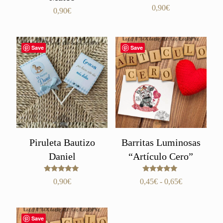
Valorado
0,90
€
0,90
€
con
5.00
de 5
Save
Save
Piruleta Bautizo
Barritas Luminosas
Daniel
“Artículo Cero”
Valorado
Valorado
Rango
0,90
€
0,45
€
-
0,65
€
con
con
de
5.00
5.00
de 5
de 5
precios:
desde
Save
0,45€