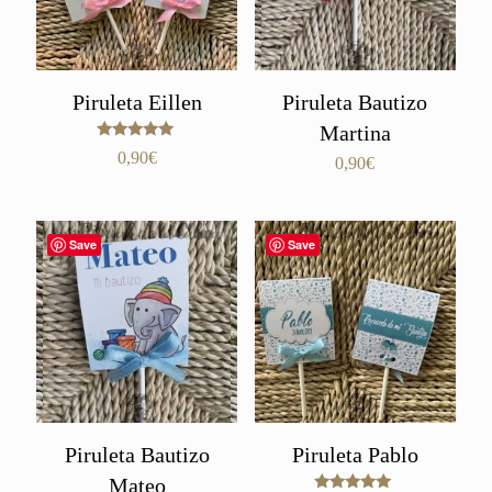
Piruleta Eillen
Piruleta Bautizo
Martina
Valorado
0,90
€
0,90
€
con
5.00
de 5
Save
Save
Piruleta Bautizo
Piruleta Pablo
Mateo