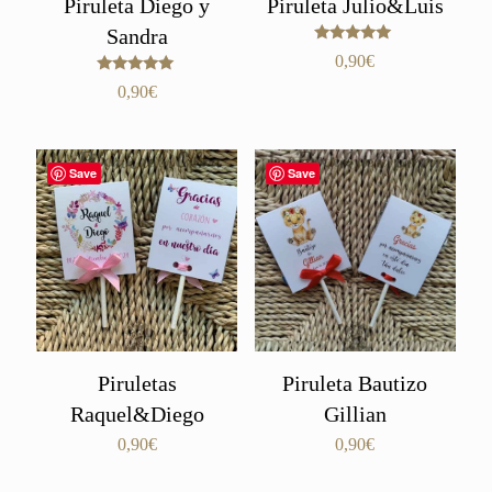
Piruleta Diego y
Piruleta Julio&Luis
Sandra
Valorado
0,90
€
con
5.00
Valorado
0,90
€
de 5
con
5.00
de 5
Save
Save
Piruletas
Piruleta Bautizo
Raquel&Diego
Gillian
0,90
€
0,90
€