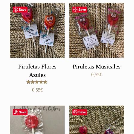
Save
Save
Piruletas Flores
Piruletas Musicales
Azules
0,55
€
Valorado
0,55
€
con
5.00
de 5
Save
Save