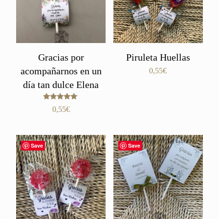
Gracias por
Piruleta Huellas
acompañarnos en un
0,55
€
día tan dulce Elena
Valorado
0,55
€
con
5.00
de 5
Save
Save