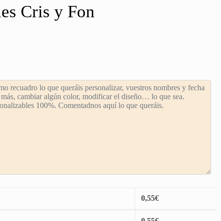
es Cris y Fon
0,55
€
0,55
€