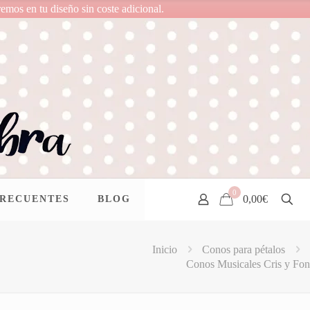
remos en tu diseño sin coste adicional.
0
0,00€
FRECUENTES
BLOG
Inicio
Conos para pétalos
Conos Musicales Cris y Fon