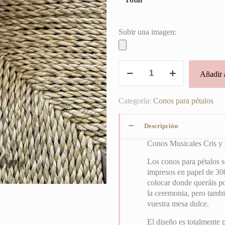
Subir una imagen:
Conos
Añadir a
Musicales
Cris
y
Categoría:
Conos para pétalos
Fon
cantidad
Descripción
Conos Musicales Cris y
Los conos para pétalos 
impresos en papel de 30
colocar donde queráis pon
la ceremonia, pero tambi
vuestra mesa dulce.
El diseño es totalmente p