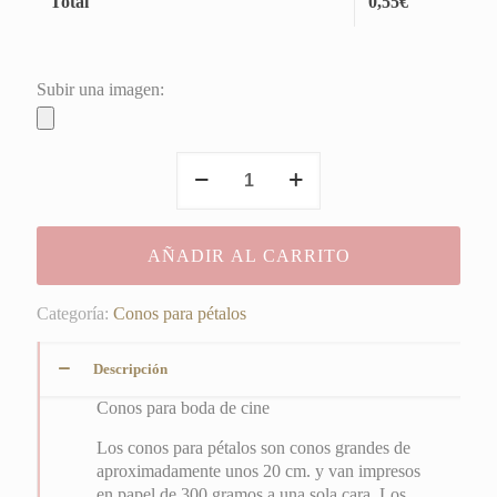
Total
0,55
€
Subir una imagen:
Conos
para
boda
de
AÑADIR AL CARRITO
cine
cantidad
Categoría:
Conos para pétalos
Descripción
Conos para boda de cine
Los conos para pétalos son conos grandes de
aproximadamente unos 20 cm. y van impresos
en papel de 300 gramos a una sola cara. Los