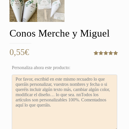
Conos Merche y Miguel
0,55
€
Valorado
1
con
5.00
de
Personaliza ahora este producto:
5 en base
a
valoración
de un
cliente