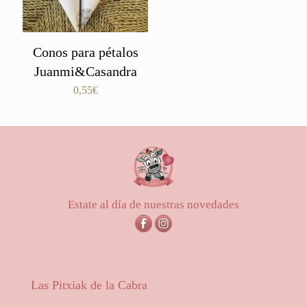
Conos para pétalos
Juanmi&Casandra
0,55
€
Estate al día de nuestras novedades
Las Pitxiak de la Cabra