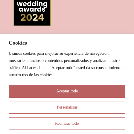
Cookies
Usamos cookies para mejorar su experiencia de navegación,
mostrarle anuncios o contenidos personalizados y analizar nuestro
tráfico. Al hacer clic en “Aceptar todo” usted da su consentimiento a
nuestro uso de las cookies.
© 2025 Las Pitxiak de la Cabra
Aceptar todo
María Temprano Sanjurjo | C/ Río Aliste nº 2B, 49190, Morales
del Vino - Zamora
Personalizar
info@laspitxiakdelacabra.com | +34 626 540 953 | Horario de
atención: De 9.00 a 21.00 horas (vía Whatsapp)
Rechazar todo