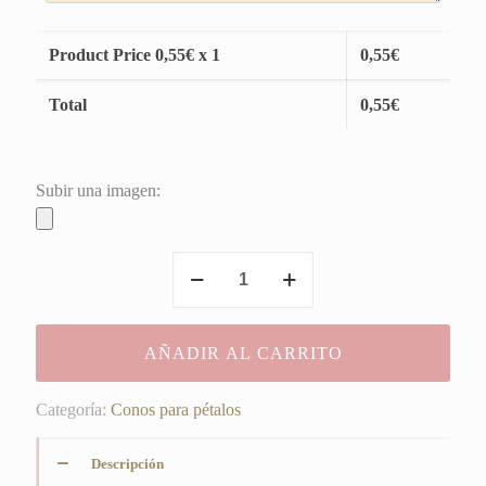
Product Price
0,55
€ x 1
0,55
€
Total
0,55
€
Subir una imagen:
Conos
Merche
y
Miguel
AÑADIR AL CARRITO
cantidad
Categoría:
Conos para pétalos
Descripción