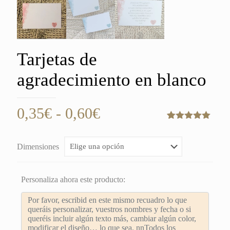
Tarjetas de
agradecimiento en blanco
Rango
0,35
€
-
0,60
€
de
Valorado
2
con
5.00
de
precios:
5 en base
Dimensiones
a
desde
valoraciones
de clientes
0,35€
Personaliza ahora este producto:
hasta
0,60€