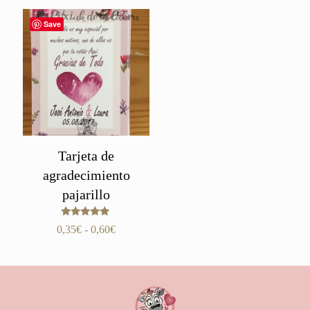
Save
Tarjeta de
agradecimiento
pajarillo
Valorado
Rango
0,35
€
-
0,60
€
con
de
5.00
de 5
precios:
desde
0,35€
hasta