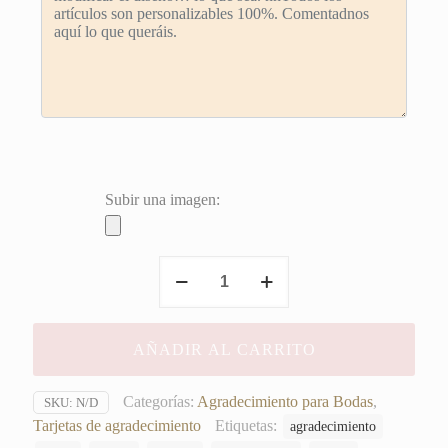
Subir una imagen:
Tarjetas
de
agradecimiento
en
AÑADIR AL CARRITO
blanco
cantidad
Categorías:
Agradecimiento para Bodas
,
SKU:
N/D
Tarjetas de agradecimiento
Etiquetas:
agradecimiento