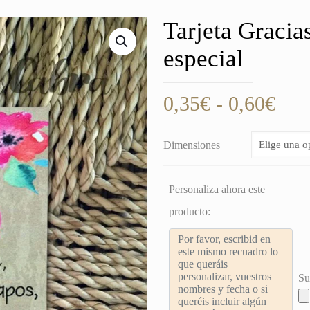
Tarjeta Gracia
especial
Ran
0,35
€
-
0,60
€
de
prec
Dimensiones
des
0,3
Personaliza ahora este
hast
producto:
0,6
Su