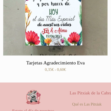
Tarjetas Agradecimiento Eva
Rango
0,35
€
-
0,60
€
de
precios:
desde
0,35€
Las Pitxiak de la Cabr
hasta
0,60€
Qué es Las Pitxiak
Estate al día de nuestras