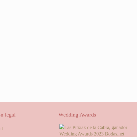
n legal
Wedding Awards
al