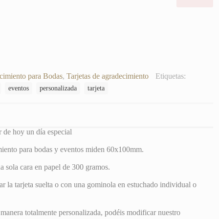
hacer
de
hoy
un
día
especial
cantidad
cimiento para Bodas
,
Tarjetas de agradecimiento
Etiquetas:
eventos
personalizada
tarjeta
r de hoy un día especial
imiento para bodas y eventos miden 60x100mm.
a sola cara en papel de 300 gramos.
r la tarjeta suelta o con una gominola en estuchado individual o
 manera totalmente personalizada, podéis modificar nuestro