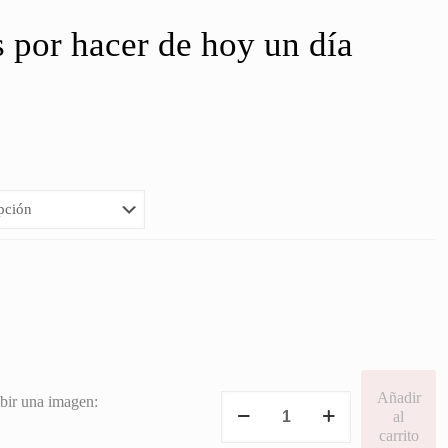
s por hacer de hoy un día
go
ios:
de
5€
a
0€
Añadir
Tarjeta
bir una imagen:
al
Gracias
carrito
por