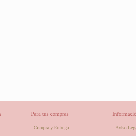
a
Para tus compras
Informació
Compra y Entrega
Aviso Leg