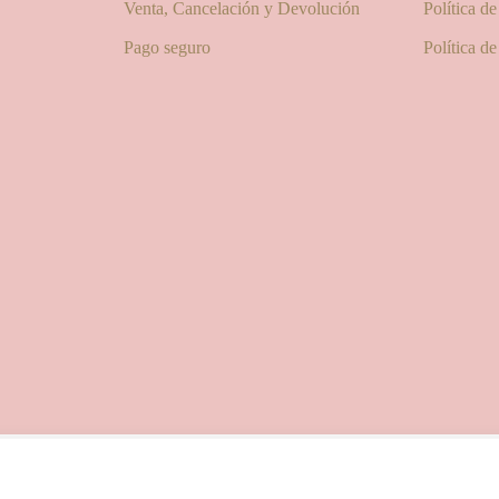
Venta, Cancelación y Devolución
Política d
Pago seguro
Política d
© 2025 Las Pitxiak de la Cabra
María Temprano Sanjurjo | C/ Río Aliste nº 2B, 49190, Morales del Vino - Zamora