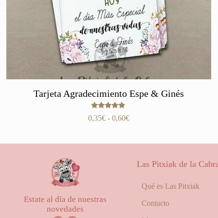
Tarjeta Agradecimiento Espe & Ginés
Valorado
Rango
0,35
€
-
0,60
€
con
de
5.00
de 5
precios:
desde
0,35€
Las Pitxiak de la Cabr
hasta
0,60€
Qué es Las Pitxiak
Estate al día de nuestras
Contacto
novedades