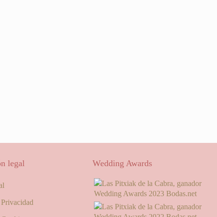
n legal
Wedding Awards
al
e Privacidad