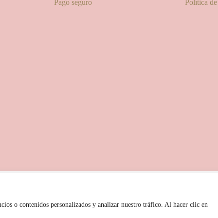
Pago seguro
Política d
© 2025 Las Pitxiak de la Cabra
María Temprano Sanjurjo | C/ Río Aliste nº 2B, 49190, Morales del Vino - Zamora
iakdelacabra.com | +34 626 540 953 | Horario de atención: De 9.00 a 21.00 horas (
os o contenidos personalizados y analizar nuestro tráfico. Al hacer clic en