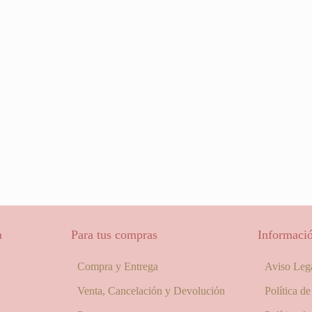
a
Para tus compras
Informació
Compra y Entrega
Aviso Leg
Venta, Cancelación y Devolución
Política d