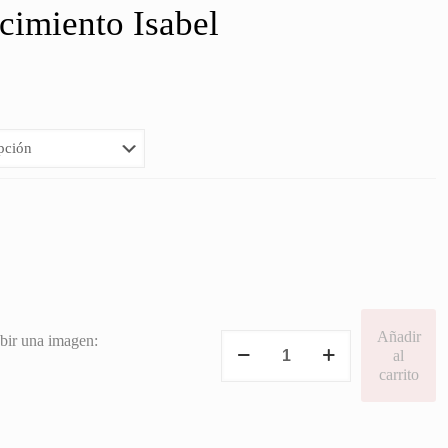
cimiento Isabel
go
ios:
de
5€
a
0€
Añadir
Tarjeta
bir una imagen:
al
Agradecimiento
carrito
Isabel
cantidad