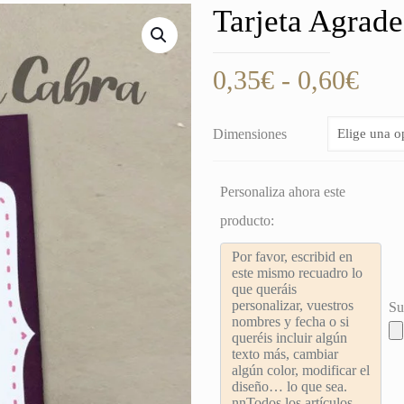
Tarjeta Agrade
Ran
0,35
€
-
0,60
€
de
prec
Dimensiones
des
0,3
Personaliza ahora este
hast
producto:
0,6
Su