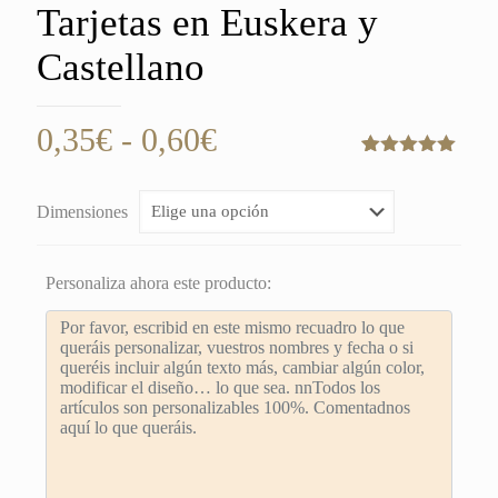
Tarjetas en Euskera y
Castellano
Rango
0,35
€
-
0,60
€
de
Valorado
1
con
5.00
de
precios:
5 en base
Dimensiones
a
valoración
desde
de un
cliente
0,35€
Personaliza ahora este producto:
hasta
0,60€