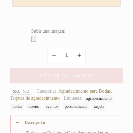
Subir una imagen:
Tarjetas
en
Euskera
y
AÑADIR AL CARRITO
Castellano
cantidad
Categorías:
Agradecimiento para Bodas
,
SKU:
N/D
Tarjetas de agradecimiento
Etiquetas:
agradecimiento
bodas
diseño
eventos
personalizada
tarjeta
Descripción
Tarjetas en Euskera y Castellano para Janire