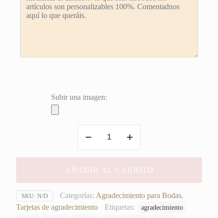
Subir una imagen:
Tarjeta
de
Agradecimiento
Sara&Álex
AÑADIR AL CARRITO
cantidad
Categorías:
Agradecimiento para Bodas
,
SKU:
N/D
Tarjetas de agradecimiento
Etiquetas:
agradecimiento