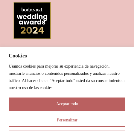
Cookies
Usamos cookies para mejorar su experiencia de navegación,
mostrarle anuncios o contenidos personalizados y analizar nuestro
tráfico. Al hacer clic en “Aceptar todo” usted da su consentimiento a
nuestro uso de las cookies.
© 2025 Las Pitxiak de la Cabra
Aceptar todo
María Temprano Sanjurjo | C/ Río Aliste nº 2B, 49190, Morales
del Vino - Zamora
Personalizar
info@laspitxiakdelacabra.com | +34 626 540 953 | Horario de
atención: De 9.00 a 21.00 horas (vía Whatsapp)