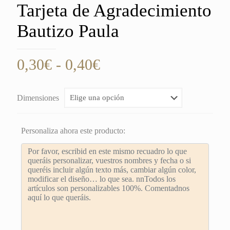
Tarjeta de Agradecimiento
Bautizo Paula
Rango
0,30
€
-
0,40
€
de
precios:
Dimensiones
desde
0,30€
Personaliza ahora este producto:
hasta
0,40€