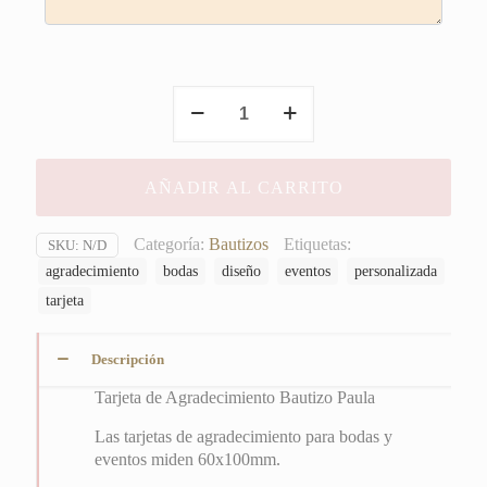
Tarjeta
de
Agradecimiento
Bautizo
AÑADIR AL CARRITO
Paula
cantidad
Categoría:
Bautizos
Etiquetas:
SKU:
N/D
agradecimiento
bodas
diseño
eventos
personalizada
tarjeta
Descripción
Tarjeta de Agradecimiento Bautizo Paula
Las tarjetas de agradecimiento para bodas y
eventos miden 60x100mm.