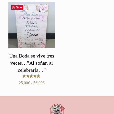
Save
Una Boda se vive tres
veces…”Al soñar, al
celebrarla…”
Valorado
Rango
25,00
€
-
56,00
€
con
de
5.00
de 5
precios:
desde
25,00€
hasta