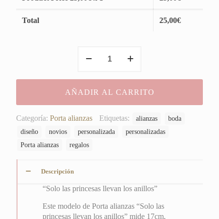
Total
25,00
€
"Solo
las
princesas
llevan
AÑADIR AL CARRITO
los
anillos"
cantidad
Categoría:
Porta alianzas
Etiquetas:
alianzas
boda
diseño
novios
personalizada
personalizadas
Porta alianzas
regalos
Descripción
“Solo las princesas llevan los anillos”
Este modelo de Porta alianzas “Solo las
princesas llevan los anillos” mide 17cm,