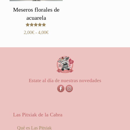
Meseros florales de
acuarela
Valorado
Rango
2,00
€
-
4,00
€
con
de
5.00
de 5
precios:
desde
2,00€
hasta
4,00€
Estate al día de nuestras novedades
Las Pitxiak de la Cabra
Qué es Las Pitxiak