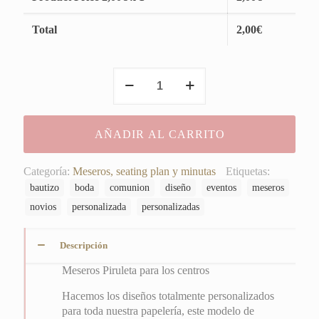
Total
2,00
€
Meseros
Piruleta
para
los
AÑADIR AL CARRITO
centros
cantidad
Categoría:
Meseros, seating plan y minutas
Etiquetas:
bautizo
boda
comunion
diseño
eventos
meseros
novios
personalizada
personalizadas
Descripción
Meseros Piruleta para los centros
Hacemos los diseños totalmente personalizados
para toda nuestra papelería, este modelo de