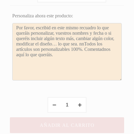
desde
2,00€
Personaliza ahora este producto:
hasta
4,00€
Meseros
Comunión
Niña
cantidad
AÑADIR AL CARRITO