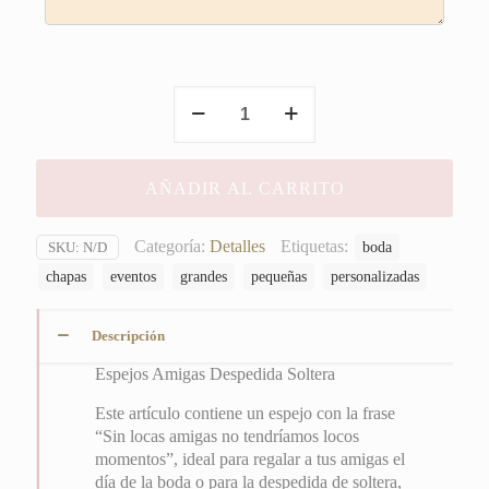
Espejos
Amigas
Despedida
Soltera
AÑADIR AL CARRITO
cantidad
Categoría:
Detalles
Etiquetas:
boda
SKU:
N/D
chapas
eventos
grandes
pequeñas
personalizadas
Descripción
Espejos Amigas Despedida Soltera
Este artículo contiene un espejo con la frase
“Sin locas amigas no tendríamos locos
momentos”, ideal para regalar a tus amigas el
día de la boda o para la despedida de soltera,