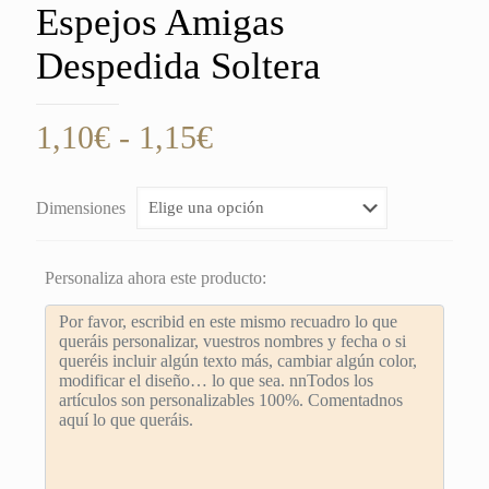
Espejos Amigas
Despedida Soltera
Rango
1,10
€
-
1,15
€
de
precios:
Dimensiones
desde
1,10€
Personaliza ahora este producto:
hasta
1,15€