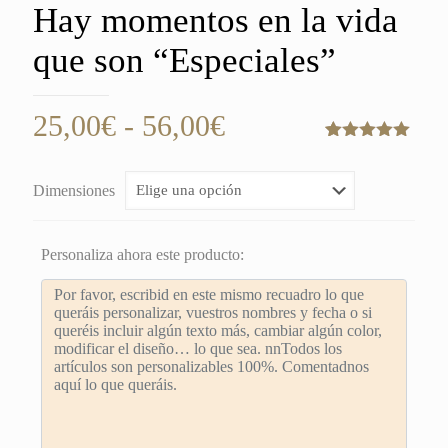
Hay momentos en la vida
que son “Especiales”
Rango
25,00
€
-
56,00
€
de
Valorado
1
con
5.00
de
precios:
5 en base
Dimensiones
a
valoración
desde
de un
cliente
25,00€
Personaliza ahora este producto:
hasta
56,00€