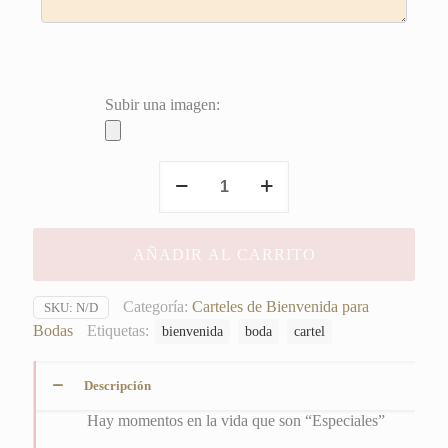
Subir una imagen:
Hay
momentos
en
la
AÑADIR AL CARRITO
vida
que
son
Categoría:
Carteles de Bienvenida para
SKU:
N/D
"Especiales"
Bodas
Etiquetas:
bienvenida
boda
cartel
cantidad
Descripción
Hay momentos en la vida que son “Especiales”