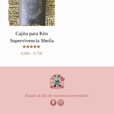
Cajita para Kits
Supervivencia Sheila
Valorado
Rango
0,60
€
-
0,70
€
con
de
5.00
de 5
precios:
desde
0,60€
hasta
0,70€
Estate al día de nuestras novedades