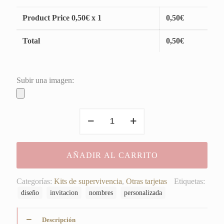
Product Price
0,50
€ x 1
0,50
€
Total
0,50
€
Subir una imagen:
Cierre
para
bolsas
de
AÑADIR AL CARRITO
kit
Supervivencia
Sergio&Andrea
Categorías:
Kits de supervivencia
,
Otras tarjetas
Etiquetas:
cantidad
diseño
invitacion
nombres
personalizada
Descripción