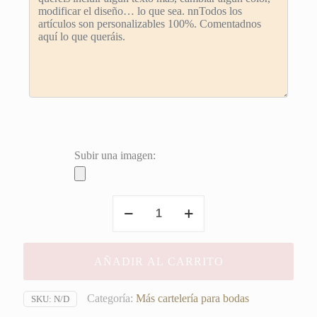
Subir una imagen:
Cartel
Normal
Is
Boring
AÑADIR AL CARRITO
cantidad
Categoría:
Más cartelería para bodas
SKU:
N/D