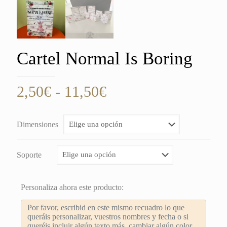
Cartel Normal Is Boring
Rango
2,50
€
-
11,50
€
de
precios:
Dimensiones
desde
2,50€
Soporte
hasta
11,50€
Personaliza ahora este producto: