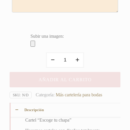
Subir una imagen:
"Escoge
tu
chapa"
cantidad
AÑADIR AL CARRITO
Categoría:
Más cartelería para bodas
SKU:
N/D
Descripción
Cartel “Escoge tu chapa”