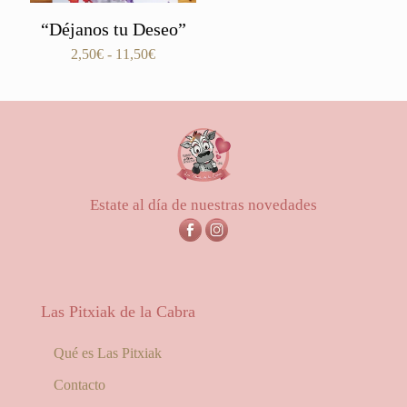
“Déjanos tu Deseo”
Rango
2,50
€
-
11,50
€
de
precios:
desde
2,50€
hasta
11,50€
Estate al día de nuestras novedades
Las Pitxiak de la Cabra
Qué es Las Pitxiak
Contacto