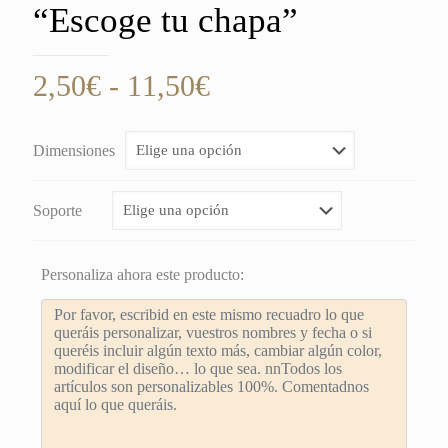
“Escoge tu chapa”
Rango
2,50
€
-
11,50
€
de
precios:
Dimensiones
desde
2,50€
Soporte
hasta
11,50€
Personaliza ahora este producto: