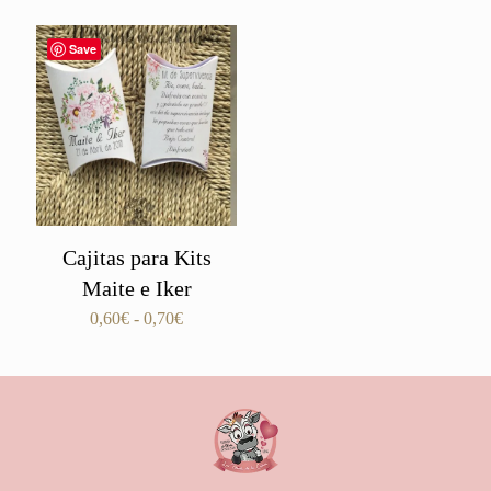
Save
Cajitas para Kits
Maite e Iker
Rango
0,60
€
-
0,70
€
de
precios:
desde
0,60€
hasta
0,70€