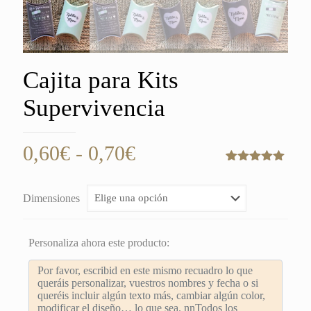
Cajita para Kits
Supervivencia
Rango
0,60
€
-
0,70
€
de
Valorado
4
con
5.00
de
precios:
5 en base
Dimensiones
a
desde
valoraciones
de clientes
0,60€
Personaliza ahora este producto:
hasta
0,70€