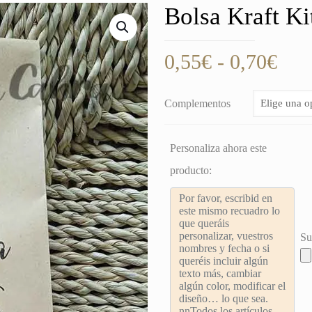
Bolsa Kraft Ki
Ran
0,55
€
-
0,70
€
de
prec
Complementos
des
0,5
Personaliza ahora este
hast
producto:
0,7
Su