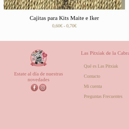
Cajitas para Kits Maite e Iker
Rango
0,60
€
-
0,70
€
de
precios:
desde
0,60€
Las Pitxiak de la Cabr
hasta
0,70€
Qué es Las Pitxiak
Estate al día de nuestras
Contacto
novedades
Mi cuenta
Preguntas Frecuentes