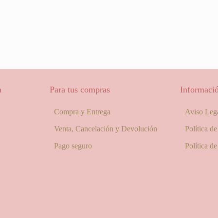
a
Para tus compras
Informació
Compra y Entrega
Aviso Leg
Venta, Cancelación y Devolución
Política d
Pago seguro
Política d