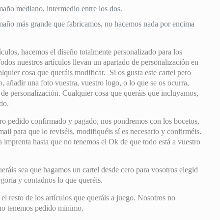
año mediano, intermedio entre los dos.
año más grande que fabricamos, no hacemos nada por encima
culos, hacemos el diseño totalmente personalizado para los
Todos nuestros artículos llevan un apartado de personalización en
alquier cosa que queráis modificar. Si os gusta este cartel pero
o, añadir una foto vuestra, vuestro logo, o lo que se os ocurra,
o de personalización. Cualquier cosa que queráis que incluyamos,
do.
ro pedido confirmado y pagado, nos pondremos con los bocetos,
il para que lo reviséis, modifiquéis sí es necesario y confirméis.
mprenta hasta que no tenemos el Ok de que todo está a vuestro
eráis sea que hagamos un cartel desde cero para vosotros elegid
tegoría y contadnos lo que queréis.
 resto de los artículos que queráis a juego. Nosotros no
 no tenemos pedido mínimo.