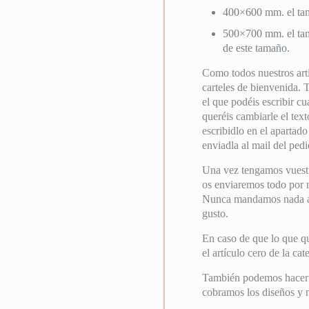
400×600 mm. el tam
500×700 mm. el tam
de este tamaño.
Como todos nuestros artí
carteles de bienvenida. 
el que podéis escribir cu
queréis cambiarle el text
escribidlo en el apartad
enviadla al mail del pedi
Una vez tengamos vuest
os enviaremos todo por ma
Nunca mandamos nada a i
gusto.
En caso de que lo que qu
el artículo cero de la ca
También podemos hacer el
cobramos los diseños y