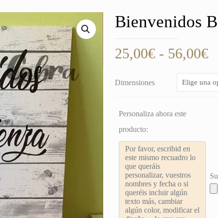
Bienvenidos B
R
25,00
€
-
56,00
€
d
p
Dimensiones
d
2
Personaliza ahora este
h
producto:
5
Su