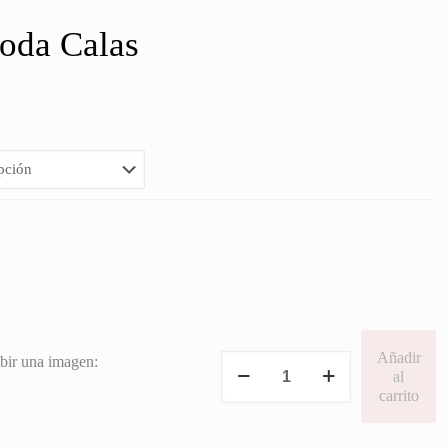
oda Calas
ango
e
recios:
esde
5,00€
asta
6,00€
Añadir
Bienvenidos
bir una imagen:
al
Boda
carrito
Calas
cantidad