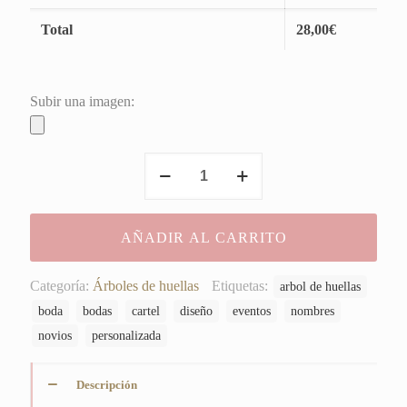
Total
28,00
€
Subir una imagen:
Árbol
de
Huellas
David&Pastora
AÑADIR AL CARRITO
cantidad
Categoría:
Árboles de huellas
Etiquetas:
arbol de huellas
boda
bodas
cartel
diseño
eventos
nombres
novios
personalizada
Descripción