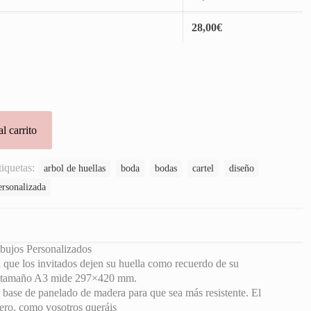
28,00
€
l carrito
tiquetas:
arbol de huellas
boda
bodas
cartel
diseño
ersonalizada
bujos Personalizados
a que los invitados dejen su huella como recuerdo de su
o tamaño A3 mide 297×420 mm.
 base de panelado de madera para que sea más resistente. El
cero, como vosotros queráis