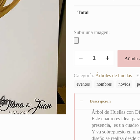
Total
Subir una imagen:
Árbol
Añadir a
de
Huellas
con
Categoría:
Árboles de huellas
E
Dibujos
eventos
nombres
novios
p
Personalizados
cantidad
Descripción
Árbol de Huellas con Di
Este cuadro es ideal par
presencia, es un cuadr
Y va sobrepuesto en una
diseño se realiza desde 