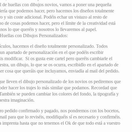
ol de huellas con dibujos novios, vamos a poner una pequeña
lería que podemos hacer, pero hacemos los diseños totalmente
 y sin coste adicional. Podéis echar un vistazo al resto de
po de cosas podemos hacer, pero el límite de la creatividad está
nos lo que queréis y nosotros lo llevaremos al papel.
Huellas con Dibujos Personalizados:
ículos, hacemos el diseño totalmente personalizado. Todos
 un apartado de personalización en el que podéis escribir
s modificar. Si os gusta este cartel pero queréis cambiarle el
estra, un dibujo, lo que se os ocurra, escribidlo en el apartado de
er cosa que queráis que incluyamos, enviadla al mail del pedido.
ue lleven el dibujo personalizado de los novios os pediremos que
poder hacer los trajes lo más similar que podamos. Recordad que
 También se pueden cambiar los colores del fondo, la tipografía y
uestra imaginación.
ro pedido confirmado y pagado, nos pondremos con los bocetos,
il para que lo reviséis, modifiquéis sí es necesario y confirméis.
mprenta hasta que no tenemos el Ok de que todo está a vuestro