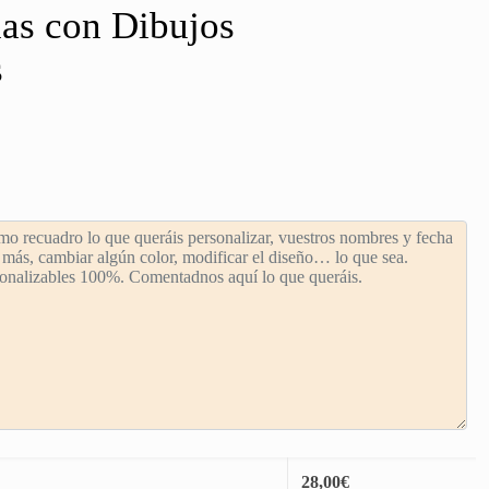
las con Dibujos
s
28,00
€