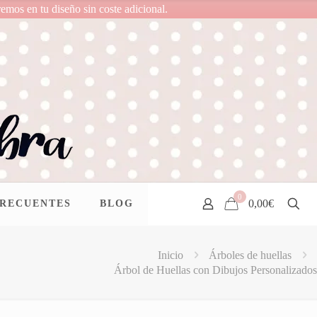
remos en tu diseño sin coste adicional.
0
0,00€
FRECUENTES
BLOG
Inicio
Árboles de huellas
Árbol de Huellas con Dibujos Personalizados