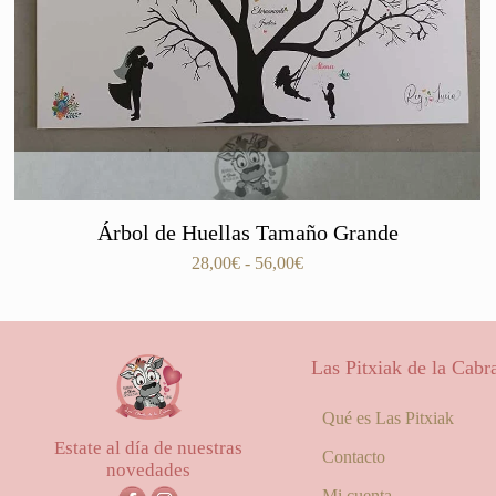
Árbol de Huellas Tamaño Grande
Rango
28,00
€
-
56,00
€
de
precios:
desde
28,00€
Las Pitxiak de la Cabr
hasta
56,00€
Qué es Las Pitxiak
Estate al día de nuestras
Contacto
novedades
Mi cuenta