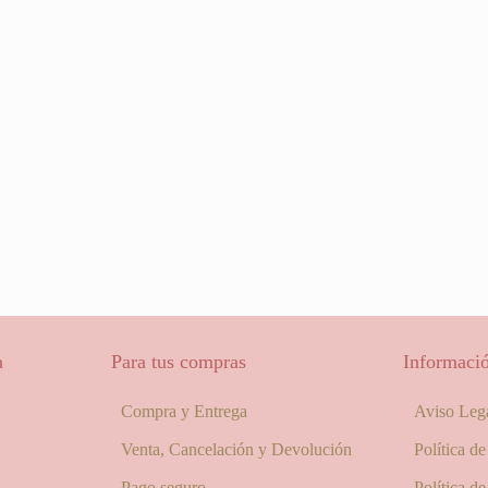
a
Para tus compras
Informació
Compra y Entrega
Aviso Leg
Venta, Cancelación y Devolución
Política d
Pago seguro
Política d