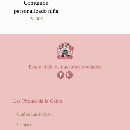
Comunión
personalizado niña
28,00
€
Estate al día de nuestras novedades
Las Pitxiak de la Cabra
Qué es Las Pitxiak
Contacto