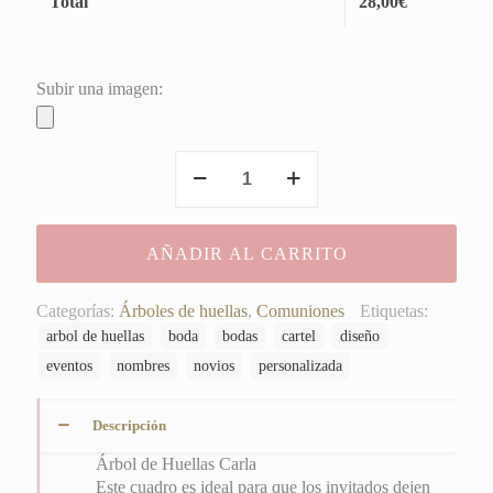
Total
28,00
€
Subir una imagen:
Árbol
de
Huellas
Carla
AÑADIR AL CARRITO
cantidad
Categorías:
Árboles de huellas
,
Comuniones
Etiquetas:
arbol de huellas
boda
bodas
cartel
diseño
eventos
nombres
novios
personalizada
Descripción
Árbol de Huellas Carla
Este cuadro es ideal para que los invitados dejen