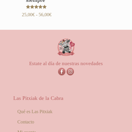
Valorado
Rango
25,00
€
-
56,00
€
con
de
5.00
de 5
precios:
desde
25,00€
hasta
56,00€
Estate al día de nuestras novedades
Las Pitxiak de la Cabra
Qué es Las Pitxiak
Contacto