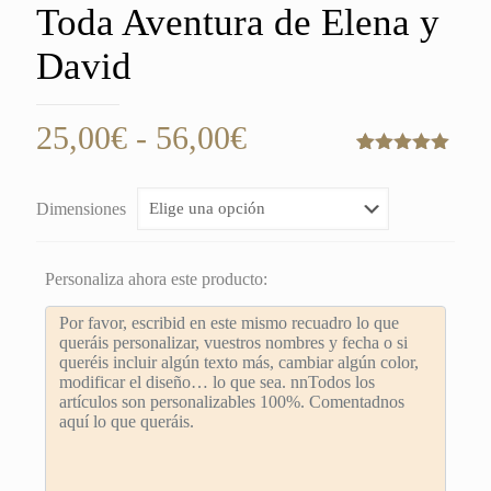
Toda Aventura de Elena y
David
Rango
25,00
€
-
56,00
€
de
Valorado
1
con
5.00
de
precios:
5 en base
Dimensiones
a
valoración
desde
de un
cliente
25,00€
Personaliza ahora este producto:
hasta
56,00€