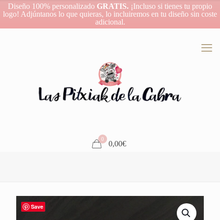
Diseño 100% personalizado
GRATIS.
¡Incluso si tienes tu propio
logo! Adjúntanos lo que quieras, lo incluiremos en tu diseño sin coste
adicional.
0
0,00€
Save