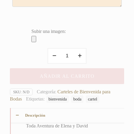
Subir una imagen:
Toda
Aventura
de
Elena
AÑADIR AL CARRITO
y
David
cantidad
Categoría:
Carteles de Bienvenida para
SKU:
N/D
Bodas
Etiquetas:
bienvenida
boda
cartel
Descripción
Toda Aventura de Elena y David