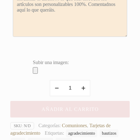
Subir una imagen:
Tarjeta
de
Agradecimiento
Kraft
AÑADIR AL CARRITO
cantidad
Categorías:
Comuniones
,
Tarjetas de
SKU:
N/D
agradecimiento
Etiquetas:
agradecimiento
bautizos