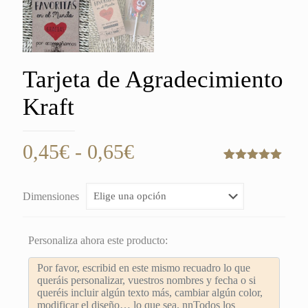
Tarjeta de Agradecimiento
Kraft
Rango
0,45
€
-
0,65
€
de
Valorado
3
con
5.00
de
precios:
5 en base
Dimensiones
a
desde
valoraciones
de clientes
0,45€
Personaliza ahora este producto:
hasta
0,65€