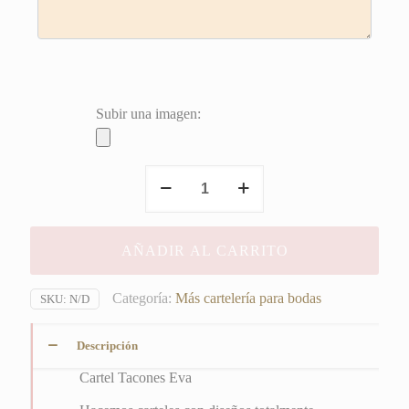
Subir una imagen:
Tacones
Eva
cantidad
AÑADIR AL CARRITO
Categoría:
Más cartelería para bodas
SKU:
N/D
Descripción
Cartel Tacones Eva