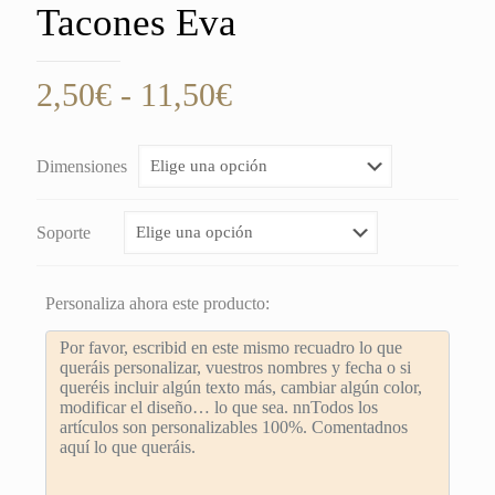
Tacones Eva
Rango
2,50
€
-
11,50
€
de
precios:
Dimensiones
desde
2,50€
Soporte
hasta
11,50€
Personaliza ahora este producto: