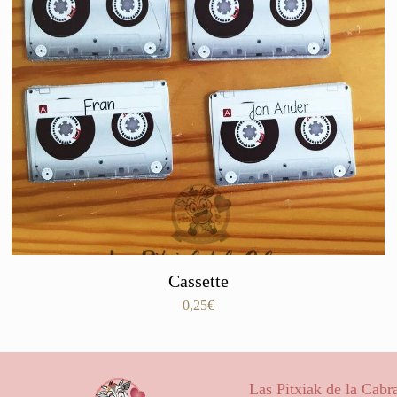
Cassette
0,25
€
Las Pitxiak de la Cabr