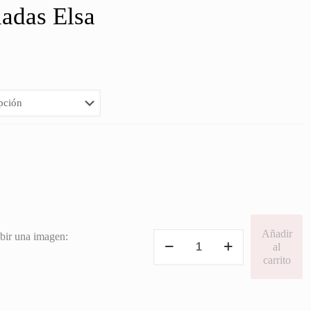
ladas Elsa
Añadir
Pegatinas
bir una imagen:
al
Ovaladas
carrito
Elsa
cantidad