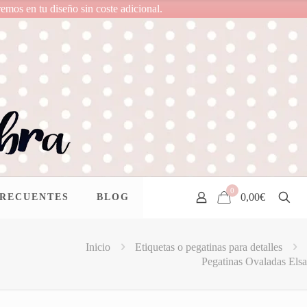
remos en tu diseño sin coste adicional.
0
0,00€
FRECUENTES
BLOG
Inicio
Etiquetas o pegatinas para detalles
Pegatinas Ovaladas Elsa