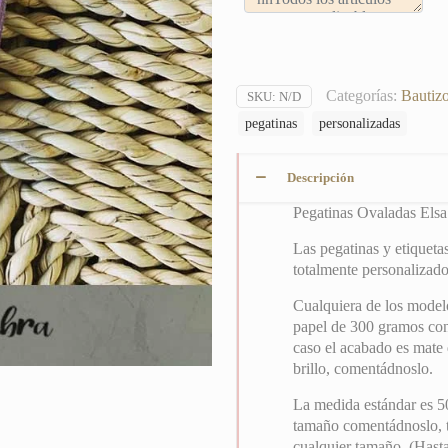
Categorías:
Bautiz
SKU:
N/D
pegatinas
personalizadas
Descripción
Pegatinas Ovaladas Elsa
Las pegatinas y etiqueta
totalmente personalizado
Cualquiera de los modelo
papel de 300 gramos con 
caso el acabado es mate 
brillo, comentádnoslo.
La medida estándar es 5
tamaño comentádnoslo, t
cualquier tamaño. (Hasta 