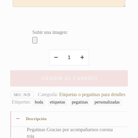
Subir una imagen:
Pegatinas
Gracias
por
acompañarnos
AÑADIR AL CARRITO
corona
roja
cantidad
Categoría:
Etiquetas o pegatinas para detalles
SKU:
N/D
Etiquetas:
boda
etiquetas
pegatinas
personalizadas
Descripción
Pegatinas Gracias por acompañarnos corona
roja