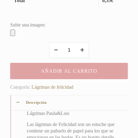
Total
0,55
€
Subir una imagen:
Paula&Luis
cantidad
AÑADIR AL CARRITO
Categoría:
Lágrimas de felicidad
Descripción
Lágrimas Paula&Luis
Las lágrimas de Felicidad son un estuche que
contiene un pañuelo de papel para los que se
emocionan en las bodas. Es un bonito detalle