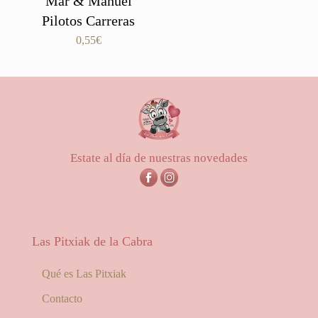
Mar & Manuel
Pilotos Carreras
0,55
€
Estate al día de nuestras novedades
Las Pitxiak de la Cabra
Qué es Las Pitxiak
Contacto