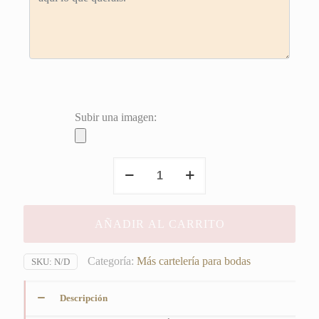
Subir una imagen:
"Pañuelos
para
lágrimas
de
AÑADIR AL CARRITO
felicidad"
cantidad
Categoría:
Más cartelería para bodas
SKU:
N/D
Descripción