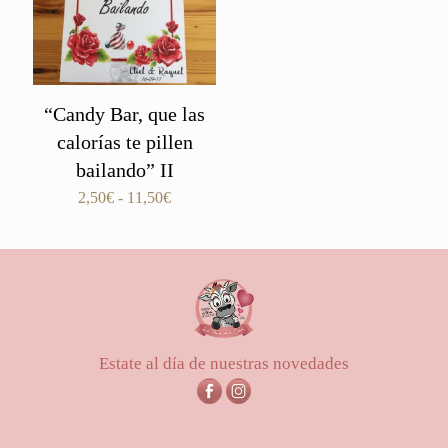
“Candy Bar, que las
calorías te pillen
bailando” II
Rango
2,50
€
-
11,50
€
de
precios:
desde
2,50€
hasta
11,50€
Estate al día de nuestras novedades