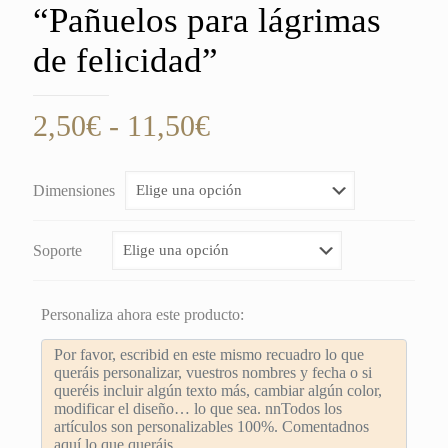
“Pañuelos para lágrimas
de felicidad”
Rango
2,50
€
-
11,50
€
de
precios:
Dimensiones
desde
2,50€
Soporte
hasta
11,50€
Personaliza ahora este producto: