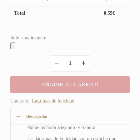
Total
0,55
€
Subir una imagen:
Pañuelos
boda
Alejandro
y
AÑADIR AL CARRITO
Sandra
cantidad
Categoría:
Lágrimas de felicidad
Descripción
Pañuelos boda Alejandro y Sandra
Las lágrimas de Felicidad son un estuche que