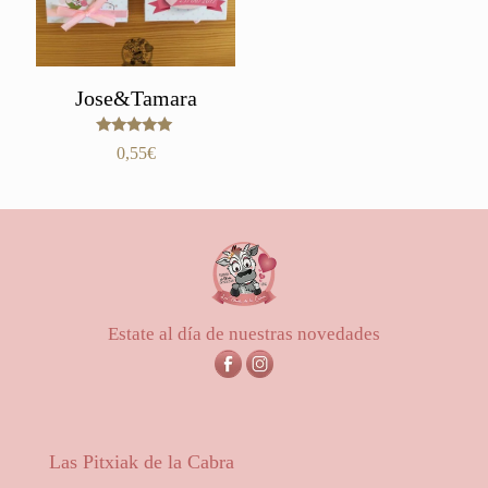
Jose&Tamara
Valorado
0,55
€
con
5.00
de 5
Estate al día de nuestras novedades
Las Pitxiak de la Cabra