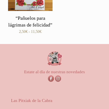
“Pañuelos para
lágrimas de felicidad”
Rango
2,50
€
-
11,50
€
de
precios:
desde
2,50€
hasta
11,50€
Estate al día de nuestras novedades
Las Pitxiak de la Cabra