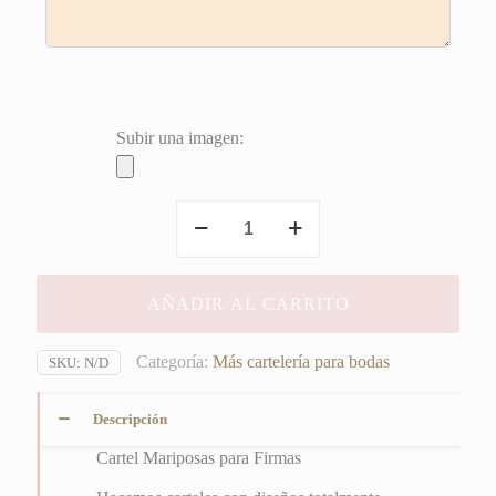
Subir una imagen:
Mariposas
para
Firmas
cantidad
AÑADIR AL CARRITO
Categoría:
Más cartelería para bodas
SKU:
N/D
Descripción
Cartel Mariposas para Firmas