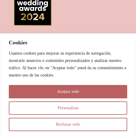
Cookies
Usamos cookies para mejorar su experiencia de navegación,
mostrarle anuncios o contenidos personalizados y analizar nuestro
tráfico. Al hacer clic en “Aceptar todo” usted da su consentimiento a
nuestro uso de las cookies.
© 2025 Las Pitxiak de la Cabra
Aceptar todo
María Temprano Sanjurjo | C/ Río Aliste nº 2B, 49190, Morales
del Vino - Zamora
Personalizar
info@laspitxiakdelacabra.com | +34 626 540 953 | Horario de
atención: De 9.00 a 21.00 horas (vía Whatsapp)
Rechazar todo