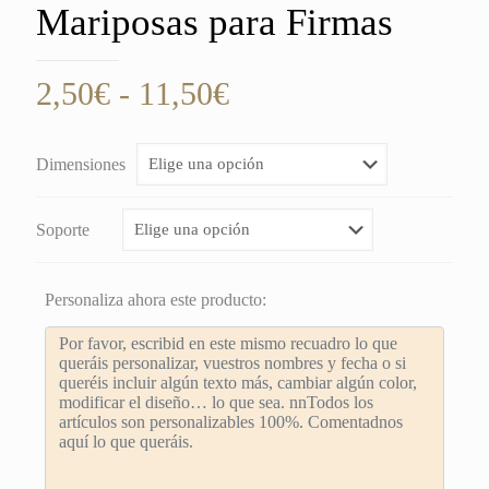
Mariposas para Firmas
Rango
2,50
€
-
11,50
€
de
precios:
Dimensiones
desde
2,50€
Soporte
hasta
11,50€
Personaliza ahora este producto: