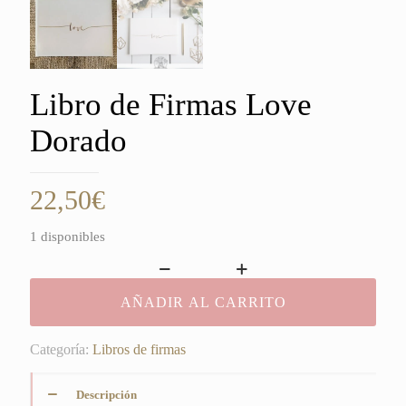
Libro de Firmas Love
Dorado
22,50
€
1 disponibles
Libro
de
AÑADIR AL CARRITO
Firmas
Love
Categoría:
Libros de firmas
Dorado
cantidad
Descripción