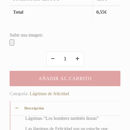
Total
0,55
€
Subir una imagen:
Lágrimas
"Los
hombres
también
AÑADIR AL CARRITO
lloran"
cantidad
Categoría:
Lágrimas de felicidad
Descripción
Lágrimas “Los hombres también lloran”
Las lágrimas de Felicidad son un estuche que