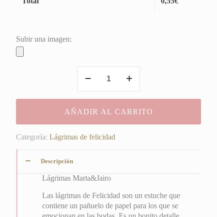
Total
0,55
€
Subir una imagen:
Lágrimas
Marta&Jairo
cantidad
AÑADIR AL CARRITO
Categoría:
Lágrimas de felicidad
Descripción
Lágrimas Marta&Jairo
Las lágrimas de Felicidad son un estuche que
contiene un pañuelo de papel para los que se
emocionan en las bodas. Es un bonito detalle