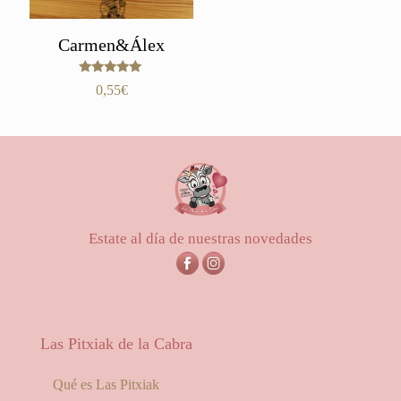
Carmen&Álex
Valorado
0,55
€
con
5.00
de 5
Estate al día de nuestras novedades
Las Pitxiak de la Cabra
Qué es Las Pitxiak