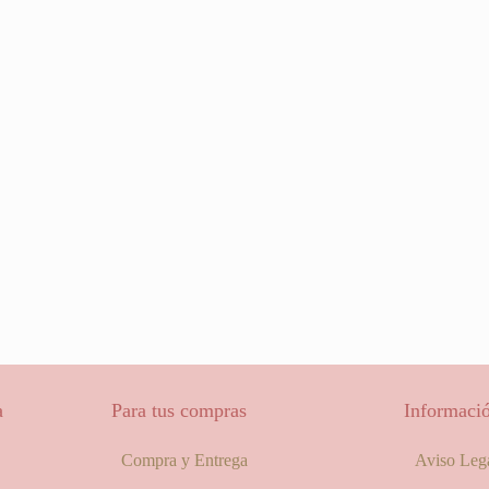
a
Para tus compras
Informació
Compra y Entrega
Aviso Leg