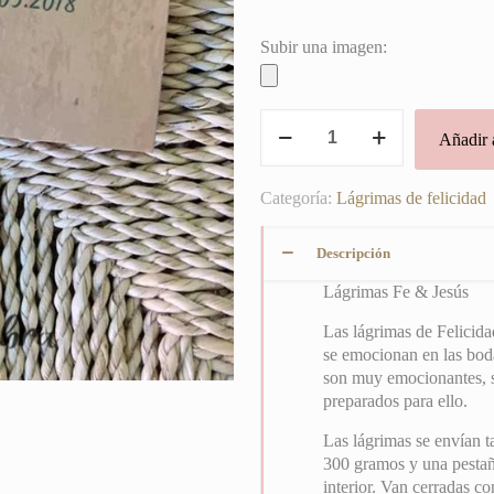
Subir una imagen:
Lágrimas
Añadir a
Fe
&
Jesús
Categoría:
Lágrimas de felicidad
cantidad
Descripción
Lágrimas Fe & Jesús
Las lágrimas de Felicida
se emocionan en las boda
son muy emocionantes, s
preparados para ello.
Las lágrimas se envían ta
300 gramos y una pestañi
interior. Van cerradas c