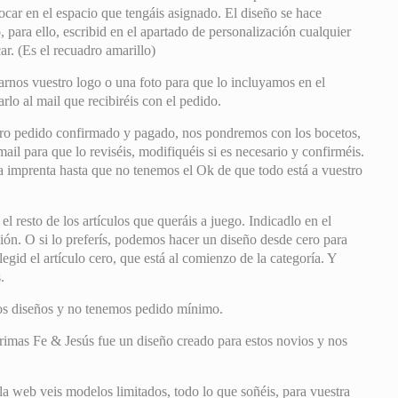
locar en el espacio que tengáis asignado. El diseño se hace
 para ello, escribid en el apartado de personalización cualquier
ar. (Es el recuadro amarillo)
iarnos vuestro logo o una foto para que lo incluyamos en el
arlo al mail que recibiréis con el pedido.
ro pedido confirmado y pagado, nos pondremos con los bocetos,
il para que lo reviséis, modifiquéis si es necesario y confirméis.
mprenta hasta que no tenemos el Ok de que todo está a vuestro
 resto de los artículos que queráis a juego. Indicadlo en el
ión. O si lo preferís, podemos hacer un diseño desde cero para
legid el artículo cero, que está al comienzo de la categoría. Y
.
os diseños y no tenemos pedido mínimo.
mas Fe & Jesús fue un diseño creado para estos novios y nos
la web veis modelos limitados, todo lo que soñéis, para vuestra