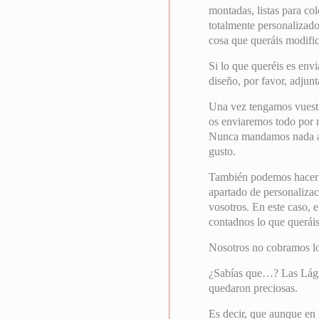
montadas, listas para co
totalmente personalizado,
cosa que queráis modific
Si lo que queréis es env
diseño, por favor, adjunt
Una vez tengamos vuest
os enviaremos todo por ma
Nunca mandamos nada a i
gusto.
También podemos hacer el
apartado de personalizac
vosotros. En este caso, e
contadnos lo que queráis
Nosotros no cobramos l
¿Sabías que…? Las Lágri
quedaron preciosas.
Es decir, que aunque en 