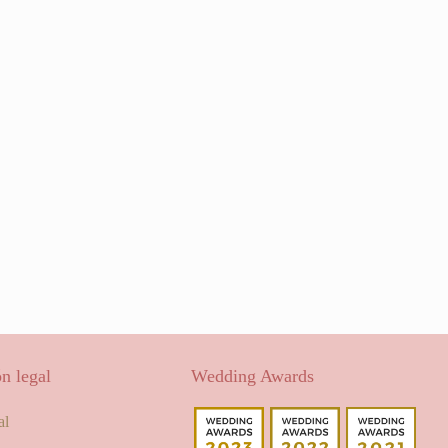
n legal
Wedding Awards
al