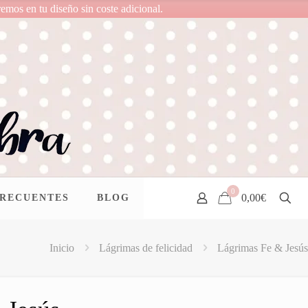
remos en tu diseño sin coste adicional.
0
0,00€
FRECUENTES
BLOG
Inicio
Lágrimas de felicidad
Lágrimas Fe & Jesús