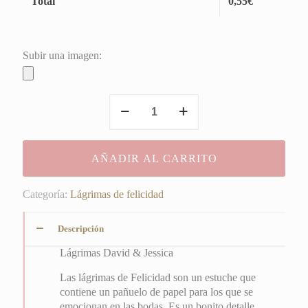
Total
0,55
€
Subir una imagen:
Lágrimas
David
&
Jessica
AÑADIR AL CARRITO
cantidad
Categoría:
Lágrimas de felicidad
Descripción
Lágrimas David & Jessica
Las lágrimas de Felicidad son un estuche que
contiene un pañuelo de papel para los que se
emocionan en las bodas. Es un bonito detalle